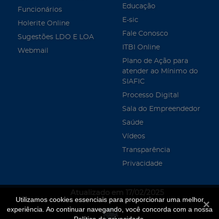
Educação
Funcionários
E-sic
Holerite Online
Fale Conosco
Sugestões LDO E LOA
ITBI Online
Webmail
Plano de Ação para
atender ao Mínimo do
SIAFIC
Processo Digital
Sala do Empreendedor
Saúde
Vídeos
Transparência
Privacidade
Atualizado em 17/02/2025
Utilizamos cookies essenciais para proporcionar uma melhor
Fecha
experiência. Ao continuar navegando, você concorda com a nossa