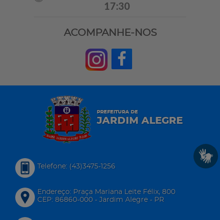
17:30
ACOMPANHE-NOS
PREFEITURA DE
JARDIM ALEGRE
Telefone: (43)3475-1256
Endereço: Praça Mariana Leite Félix, 800
CEP: 86860-000 - Jardim Alegre - PR