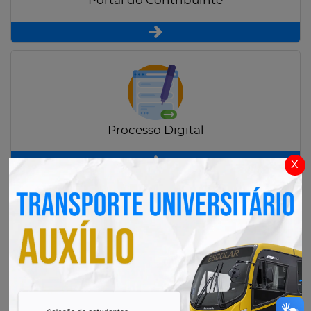
Portal do Contribuinte
Processo Digital
x
Radar Transparência Pública