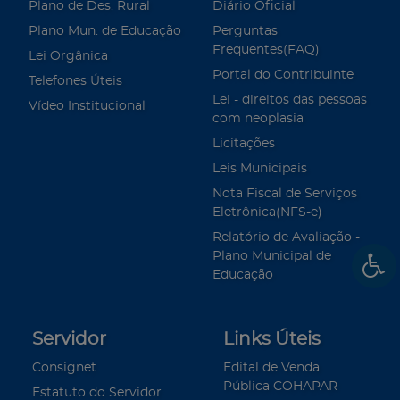
Plano de Des. Rural
Diário Oficial
Plano Mun. de Educação
Perguntas
Frequentes(FAQ)
Lei Orgânica
Portal do Contribuinte
Telefones Úteis
Lei - direitos das pessoas
Vídeo Institucional
com neoplasia
Licitações
Leis Municipais
Nota Fiscal de Serviços
Eletrônica(NFS-e)
Relatório de Avaliação -
Plano Municipal de
Educação
Servidor
Links Úteis
Consignet
Edital de Venda
Pública COHAPAR
Estatuto do Servidor