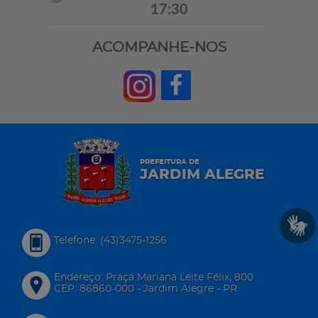
17:30
ACOMPANHE-NOS
PREFEITURA DE
JARDIM ALEGRE
Telefone: (43)3475-1256
Endereço: Praça Mariana Leite Félix, 800
CEP: 86860-000 - Jardim Alegre - PR