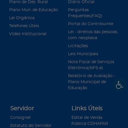
Plano de Des. Rural
Diário Oficial
Plano Mun. de Educação
Perguntas
Frequentes(FAQ)
Lei Orgânica
Portal do Contribuinte
Telefones Úteis
Lei - direitos das pessoas
Vídeo Institucional
com neoplasia
Licitações
Leis Municipais
Nota Fiscal de Serviços
Eletrônica(NFS-e)
Relatório de Avaliação -
Plano Municipal de
Educação
Servidor
Links Úteis
Consignet
Edital de Venda
Pública COHAPAR
Estatuto do Servidor