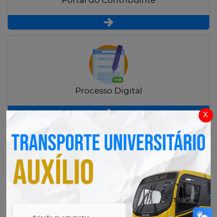
Portal do Contribuinte
Processo Digital
x
Radar Transparência Pública