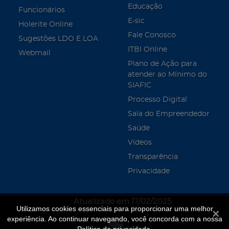
Educação
Funcionários
E-sic
Holerite Online
Fale Conosco
Sugestões LDO E LOA
ITBI Online
Webmail
Plano de Ação para
atender ao Mínimo do
SIAFIC
Processo Digital
Sala do Empreendedor
Saúde
Vídeos
Transparência
Privacidade
Atualizado em 17/02/2025
Utilizamos cookies essenciais para proporcionar uma melhor
Fecha
experiência. Ao continuar navegando, você concorda com a nossa