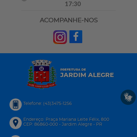
17:30
ACOMPANHE-NOS
PREFEITURA DE
JARDIM ALEGRE
Telefone: (43)3475-1256
Endereço: Praça Mariana Leite Félix, 800
CEP: 86860-000 - Jardim Alegre - PR