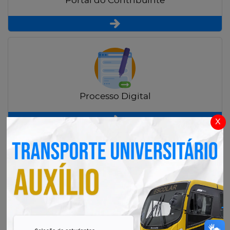
Portal do Contribuinte
Processo Digital
x
Radar Transparência Pública