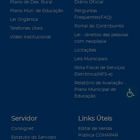
Plano de Des. Rural
Diário Oficial
Plano Mun. de Educação
Perguntas
Frequentes(FAQ)
Lei Orgânica
Portal do Contribuinte
Telefones Úteis
Lei - direitos das pessoas
Vídeo Institucional
com neoplasia
Licitações
Leis Municipais
Nota Fiscal de Serviços
Eletrônica(NFS-e)
Relatório de Avaliação -
Plano Municipal de
Educação
Servidor
Links Úteis
Consignet
Edital de Venda
Pública COHAPAR
Estatuto do Servidor