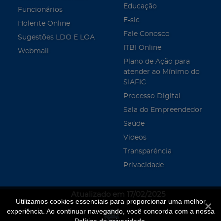
Educação
Funcionários
E-sic
Holerite Online
Fale Conosco
Sugestões LDO E LOA
ITBI Online
Webmail
Plano de Ação para
atender ao Mínimo do
SIAFIC
Processo Digital
Sala do Empreendedor
Saúde
Vídeos
Transparência
Privacidade
Atualizado em 17/02/2025
Utilizamos cookies essenciais para proporcionar uma melhor
Fecha
experiência. Ao continuar navegando, você concorda com a nossa