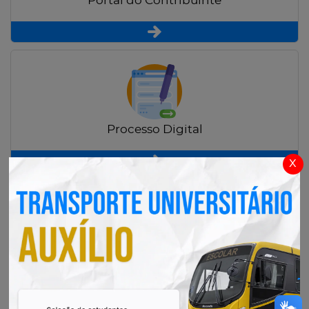
Portal do Contribuinte
Processo Digital
x
Radar Transparência Pública