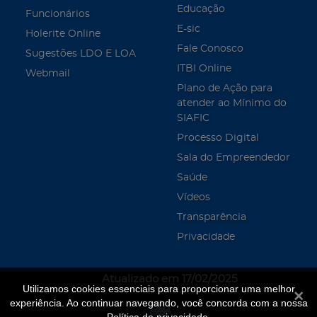
Educação
Funcionários
E-sic
Holerite Online
Fale Conosco
Sugestões LDO E LOA
ITBI Online
Webmail
Plano de Ação para
atender ao Mínimo do
SIAFIC
Processo Digital
Sala do Empreendedor
Saúde
Vídeos
Transparência
Privacidade
Atualizado em 17/02/2025
Utilizamos cookies essenciais para proporcionar uma melhor
Fecha
experiência. Ao continuar navegando, você concorda com a nossa