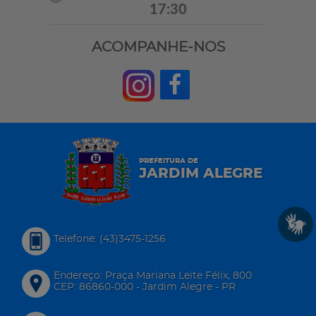
17:30
ACOMPANHE-NOS
PREFEITURA DE
JARDIM ALEGRE
Telefone: (43)3475-1256
Endereço: Praça Mariana Leite Félix, 800
CEP: 86860-000 - Jardim Alegre - PR