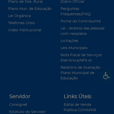
Plano de Des. Rural
Diário Oficial
Plano Mun. de Educação
Perguntas
Frequentes(FAQ)
Lei Orgânica
Portal do Contribuinte
Telefones Úteis
Lei - direitos das pessoas
Vídeo Institucional
com neoplasia
Licitações
Leis Municipais
Nota Fiscal de Serviços
Eletrônica(NFS-e)
Relatório de Avaliação -
Plano Municipal de
Educação
Servidor
Links Úteis
Consignet
Edital de Venda
Pública COHAPAR
Estatuto do Servidor