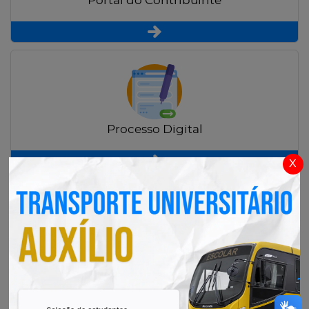
Portal do Contribuinte
Processo Digital
x
Radar Transparência Pública