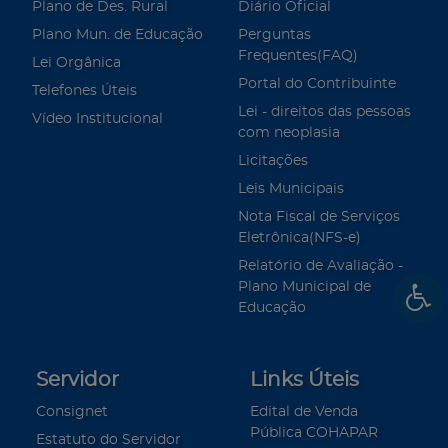
Plano de Des. Rural
Diário Oficial
Plano Mun. de Educação
Perguntas
Frequentes(FAQ)
Lei Orgânica
Portal do Contribuinte
Telefones Úteis
Lei - direitos das pessoas
Vídeo Institucional
com neoplasia
Licitações
Leis Municipais
Nota Fiscal de Serviços
Eletrônica(NFS-e)
Relatório de Avaliação -
Plano Municipal de
Educação
Servidor
Links Úteis
Consignet
Edital de Venda
Pública COHAPAR
Estatuto do Servidor