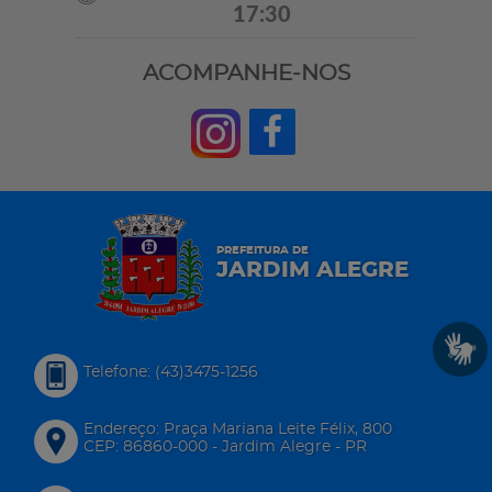
17:30
ACOMPANHE-NOS
PREFEITURA DE
JARDIM ALEGRE
Telefone: (43)3475-1256
Endereço: Praça Mariana Leite Félix, 800
CEP: 86860-000 - Jardim Alegre - PR