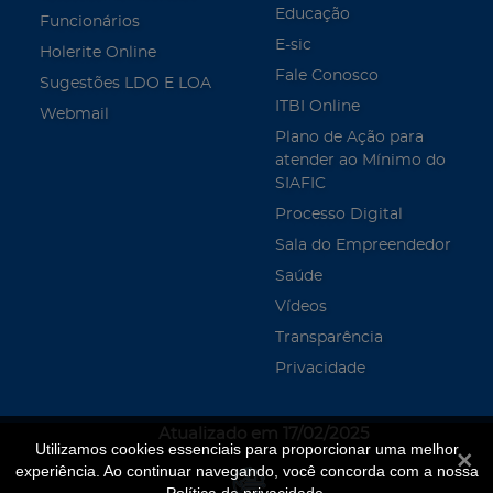
Educação
Funcionários
E-sic
Holerite Online
Fale Conosco
Sugestões LDO E LOA
ITBI Online
Webmail
Plano de Ação para
atender ao Mínimo do
SIAFIC
Processo Digital
Sala do Empreendedor
Saúde
Vídeos
Transparência
Privacidade
Atualizado em 17/02/2025
Utilizamos cookies essenciais para proporcionar uma melhor
Fecha
experiência. Ao continuar navegando, você concorda com a nossa