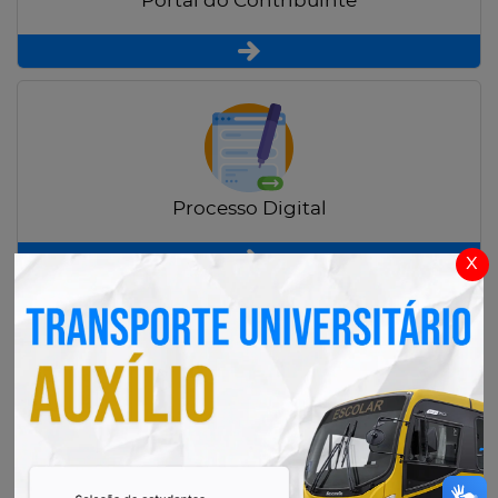
Portal do Contribuinte
Processo Digital
x
Radar Transparência Pública