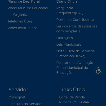
Plano de Des. Rural
Diário Oficial
Plano Mun. de Educação
Perguntas
Frequentes(FAQ)
Lei Orgânica
Portal do Contribuinte
Telefones Úteis
Lei - direitos das pessoas
Vídeo Institucional
com neoplasia
Licitações
Leis Municipais
Nota Fiscal de Serviços
Eletrônica(NFS-e)
Relatório de Avaliação -
Plano Municipal de
Educação
Servidor
Links Úteis
Consignet
Edital de Venda
Pública COHAPAR
Estatuto do Servidor