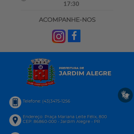
17:30
ACOMPANHE-NOS
PREFEITURA DE
JARDIM ALEGRE
Telefone: (43)3475-1256
Endereço: Praça Mariana Leite Félix, 800
CEP: 86860-000 - Jardim Alegre - PR