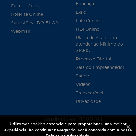
Educação
Funcionários
E-sic
Holerite Online
Fale Conosco
Sugestões LDO E LOA
ITBI Online
Webmail
Plano de Ação para
atender ao Mínimo do
SIAFIC
Processo Digital
Sala do Empreendedor
Saúde
Vídeos
Transparência
Privacidade
Atualizado em 17/02/2025
Utilizamos cookies essenciais para proporcionar uma melhor
Fecha
experiência. Ao continuar navegando, você concorda com a nossa