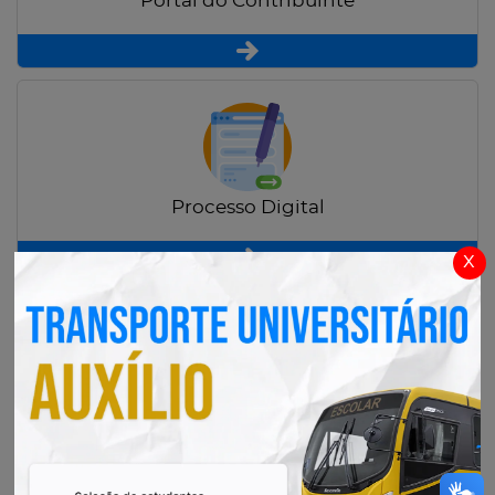
Portal do Contribuinte
Processo Digital
x
Radar Transparência Pública