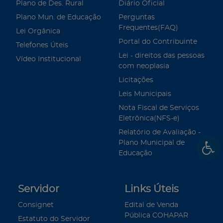
Plano de Des. Rural
Diário Oficial
Plano Mun. de Educação
Perguntas
Frequentes(FAQ)
Lei Orgânica
Portal do Contribuinte
Telefones Úteis
Lei - direitos das pessoas
Vídeo Institucional
com neoplasia
Licitações
Leis Municipais
Nota Fiscal de Serviços
Eletrônica(NFS-e)
Relatório de Avaliação -
Plano Municipal de
Educação
Servidor
Links Úteis
Consignet
Edital de Venda
Pública COHAPAR
Estatuto do Servidor