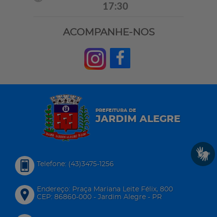
17:30
ACOMPANHE-NOS
PREFEITURA DE
JARDIM ALEGRE
Telefone: (43)3475-1256
Endereço: Praça Mariana Leite Félix, 800
CEP: 86860-000 - Jardim Alegre - PR