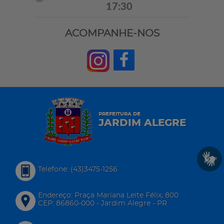
17:30
ACOMPANHE-NOS
PREFEITURA DE
JARDIM ALEGRE
Telefone: (43)3475-1256
Endereço: Praça Mariana Leite Félix, 800
CEP: 86860-000 - Jardim Alegre - PR