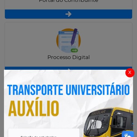
Portal do Contribuinte
Processo Digital
x
Radar Transparência Pública