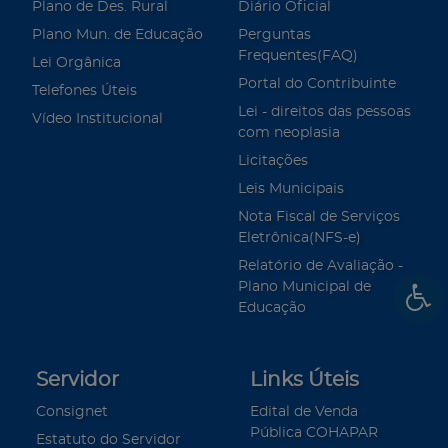
Plano de Des. Rural
Diário Oficial
Plano Mun. de Educação
Perguntas
Frequentes(FAQ)
Lei Orgânica
Portal do Contribuinte
Telefones Úteis
Lei - direitos das pessoas
Vídeo Institucional
com neoplasia
Licitações
Leis Municipais
Nota Fiscal de Serviços
Eletrônica(NFS-e)
Relatório de Avaliação -
Plano Municipal de
Educação
Servidor
Links Úteis
Consignet
Edital de Venda
Pública COHAPAR
Estatuto do Servidor