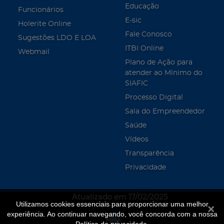
Educação
Funcionários
E-sic
Holerite Online
Fale Conosco
Sugestões LDO E LOA
ITBI Online
Webmail
Plano de Ação para
atender ao Mínimo do
SIAFIC
Processo Digital
Sala do Empreendedor
Saúde
Vídeos
Transparência
Privacidade
Atualizado em 17/02/2025
Utilizamos cookies essenciais para proporcionar uma melhor
Fecha
experiência. Ao continuar navegando, você concorda com a nossa