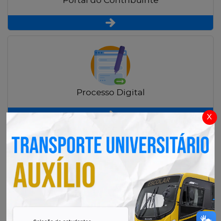
Portal do Contribuinte
Processo Digital
x
Radar Transparência Pública