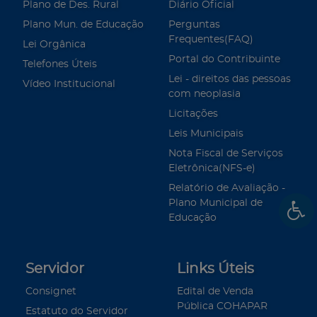
Plano de Des. Rural
Diário Oficial
Plano Mun. de Educação
Perguntas
Frequentes(FAQ)
Lei Orgânica
Portal do Contribuinte
Telefones Úteis
Lei - direitos das pessoas
Vídeo Institucional
com neoplasia
Licitações
Leis Municipais
Nota Fiscal de Serviços
Eletrônica(NFS-e)
Relatório de Avaliação -
Plano Municipal de
Educação
Servidor
Links Úteis
Consignet
Edital de Venda
Pública COHAPAR
Estatuto do Servidor