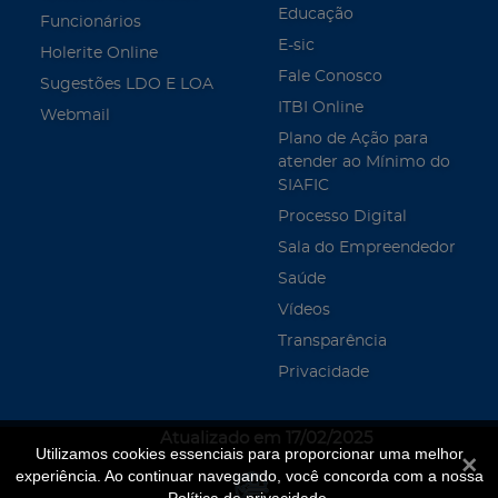
Educação
Funcionários
E-sic
Holerite Online
Fale Conosco
Sugestões LDO E LOA
ITBI Online
Webmail
Plano de Ação para
atender ao Mínimo do
SIAFIC
Processo Digital
Sala do Empreendedor
Saúde
Vídeos
Transparência
Privacidade
Atualizado em 17/02/2025
Utilizamos cookies essenciais para proporcionar uma melhor
Fecha
experiência. Ao continuar navegando, você concorda com a nossa