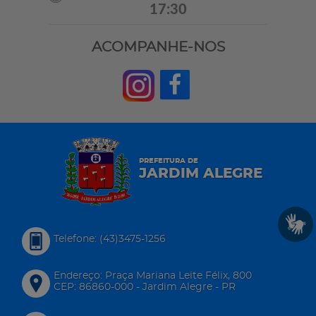
17:30
ACOMPANHE-NOS
PREFEITURA DE
JARDIM ALEGRE
Telefone: (43)3475-1256
Endereço: Praça Mariana Leite Félix, 800
CEP: 86860-000 - Jardim Alegre - PR