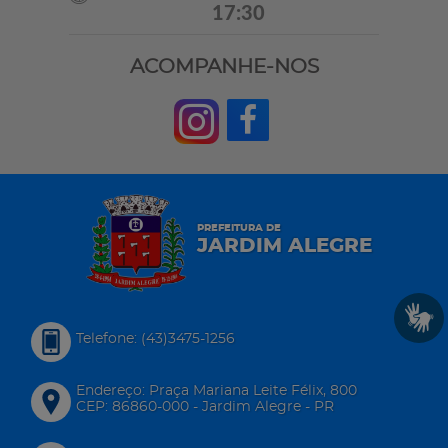
17:30
ACOMPANHE-NOS
PREFEITURA DE
JARDIM ALEGRE
Telefone: (43)3475-1256
Endereço: Praça Mariana Leite Félix, 800
CEP: 86860-000 - Jardim Alegre - PR