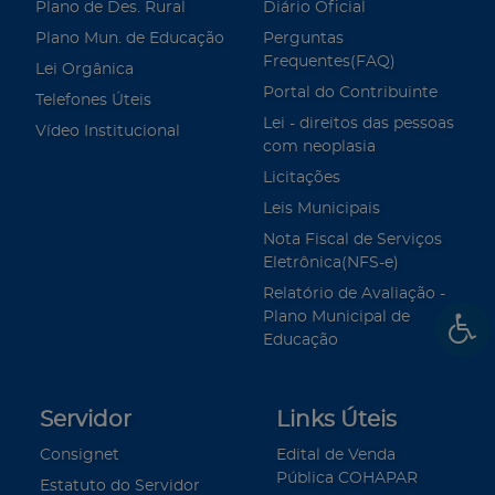
Plano de Des. Rural
Diário Oficial
Plano Mun. de Educação
Perguntas
Frequentes(FAQ)
Lei Orgânica
Portal do Contribuinte
Telefones Úteis
Lei - direitos das pessoas
Vídeo Institucional
com neoplasia
Licitações
Leis Municipais
Nota Fiscal de Serviços
Eletrônica(NFS-e)
Relatório de Avaliação -
Plano Municipal de
Educação
Servidor
Links Úteis
Consignet
Edital de Venda
Pública COHAPAR
Estatuto do Servidor