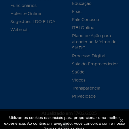
Educação
Funcionários
E-sic
Holerite Online
Fale Conosco
Sugestões LDO E LOA
ITBI Online
Webmail
Plano de Ação para
atender ao Mínimo do
SIAFIC
Processo Digital
Sala do Empreendedor
Saúde
Vídeos
Transparência
Privacidade
Atualizado em 17/02/2025
Utilizamos cookies essenciais para proporcionar uma melhor
Fecha
experiência. Ao continuar navegando, você concorda com a nossa