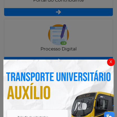
Portal do Contribuinte
Processo Digital
x
Radar Transparência Pública