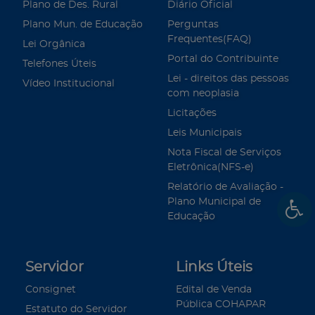
Plano de Des. Rural
Diário Oficial
Plano Mun. de Educação
Perguntas
Frequentes(FAQ)
Lei Orgânica
Portal do Contribuinte
Telefones Úteis
Lei - direitos das pessoas
Vídeo Institucional
com neoplasia
Licitações
Leis Municipais
Nota Fiscal de Serviços
Eletrônica(NFS-e)
Relatório de Avaliação -
Plano Municipal de
Educação
Servidor
Links Úteis
Consignet
Edital de Venda
Pública COHAPAR
Estatuto do Servidor