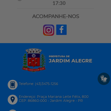
17:30
ACOMPANHE-NOS
PREFEITURA DE
JARDIM ALEGRE
Telefone: (43)3475-1256
Endereço: Praça Mariana Leite Félix, 800
CEP: 86860-000 - Jardim Alegre - PR