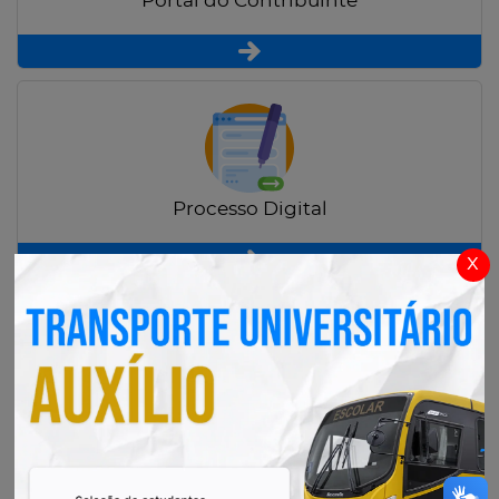
Portal do Contribuinte
Processo Digital
x
Radar Transparência Pública