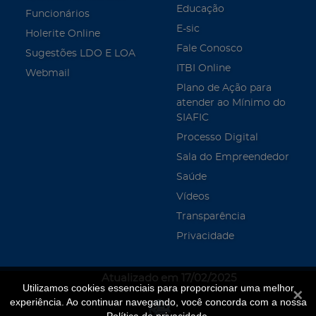
Educação
Funcionários
E-sic
Holerite Online
Fale Conosco
Sugestões LDO E LOA
ITBI Online
Webmail
Plano de Ação para
atender ao Mínimo do
SIAFIC
Processo Digital
Sala do Empreendedor
Saúde
Vídeos
Transparência
Privacidade
Atualizado em 17/02/2025
Utilizamos cookies essenciais para proporcionar uma melhor
Fecha
experiência. Ao continuar navegando, você concorda com a nossa