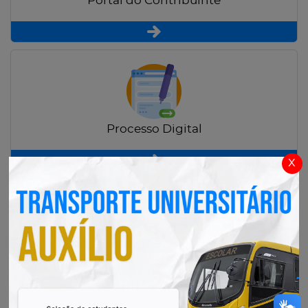
Portal do Contribuinte
Processo Digital
x
Radar Transparência Pública