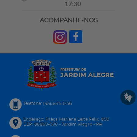
17:30
ACOMPANHE-NOS
PREFEITURA DE
JARDIM ALEGRE
Telefone: (43)3475-1256
Endereço: Praça Mariana Leite Félix, 800
CEP: 86860-000 - Jardim Alegre - PR