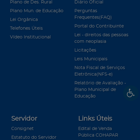
Plano de Des. Rural
Diário Oficial
Plano Mun. de Educação
Perguntas
Frequentes(FAQ)
Lei Orgânica
Portal do Contribuinte
Telefones Úteis
Lei - direitos das pessoas
Vídeo Institucional
com neoplasia
Licitações
Leis Municipais
Nota Fiscal de Serviços
Eletrônica(NFS-e)
Relatório de Avaliação -
Plano Municipal de
Educação
Servidor
Links Úteis
Consignet
Edital de Venda
Pública COHAPAR
Estatuto do Servidor