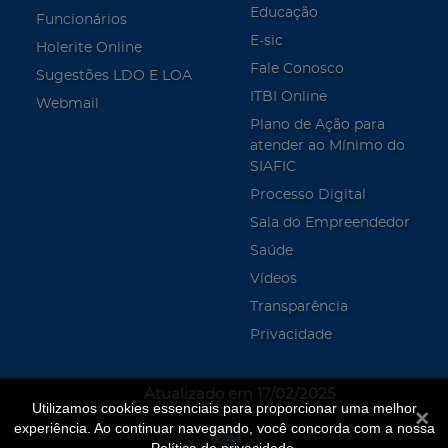
Educação
Funcionários
E-sic
Holerite Online
Fale Conosco
Sugestões LDO E LOA
ITBI Online
Webmail
Plano de Ação para
atender ao Mínimo do
SIAFIC
Processo Digital
Sala do Empreendedor
Saúde
Vídeos
Transparência
Privacidade
Atualizado em 17/02/2025
Utilizamos cookies essenciais para proporcionar uma melhor
Fecha
experiência. Ao continuar navegando, você concorda com a nossa