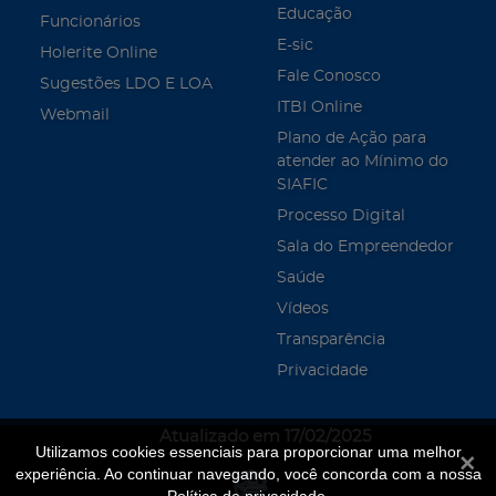
Educação
Funcionários
E-sic
Holerite Online
Fale Conosco
Sugestões LDO E LOA
ITBI Online
Webmail
Plano de Ação para
atender ao Mínimo do
SIAFIC
Processo Digital
Sala do Empreendedor
Saúde
Vídeos
Transparência
Privacidade
Atualizado em 17/02/2025
Utilizamos cookies essenciais para proporcionar uma melhor
Fecha
experiência. Ao continuar navegando, você concorda com a nossa