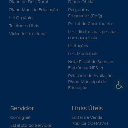
Plano de Des. Rural
Diário Oficial
Plano Mun. de Educação
Perguntas
Frequentes(FAQ)
Lei Orgânica
Portal do Contribuinte
Telefones Úteis
Lei - direitos das pessoas
Vídeo Institucional
com neoplasia
Licitações
Leis Municipais
Nota Fiscal de Serviços
Eletrônica(NFS-e)
Relatório de Avaliação -
Plano Municipal de
Educação
Servidor
Links Úteis
Consignet
Edital de Venda
Pública COHAPAR
Estatuto do Servidor