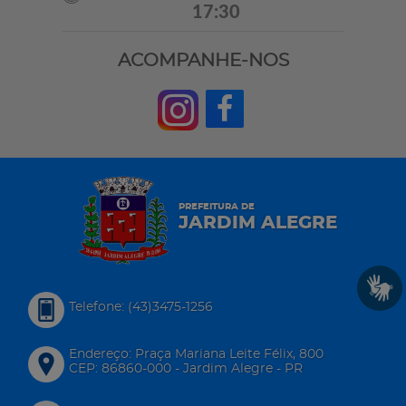
17:30
ACOMPANHE-NOS
PREFEITURA DE
JARDIM ALEGRE
Telefone: (43)3475-1256
Endereço: Praça Mariana Leite Félix, 800
CEP: 86860-000 - Jardim Alegre - PR