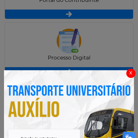
Portal do Contribuinte
Processo Digital
x
Radar Transparência Pública