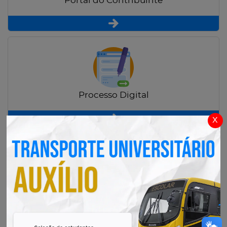
Portal do Contribuinte
Processo Digital
x
Radar Transparência Pública