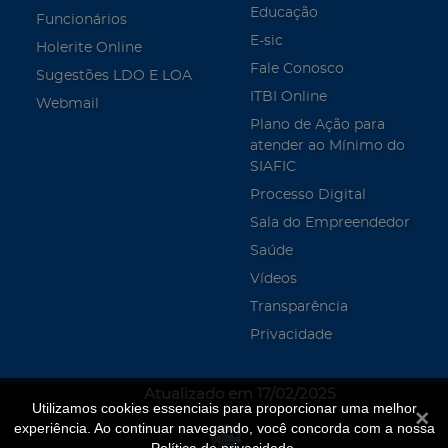
Educação
Funcionários
E-sic
Holerite Online
Fale Conosco
Sugestões LDO E LOA
ITBI Online
Webmail
Plano de Ação para
atender ao Mínimo do
SIAFIC
Processo Digital
Sala do Empreendedor
Saúde
Vídeos
Transparência
Privacidade
Atualizado em 17/02/2025
Utilizamos cookies essenciais para proporcionar uma melhor
Fecha
experiência. Ao continuar navegando, você concorda com a nossa