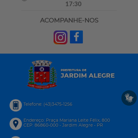
17:30
ACOMPANHE-NOS
PREFEITURA DE
JARDIM ALEGRE
Telefone: (43)3475-1256
Endereço: Praça Mariana Leite Félix, 800
CEP: 86860-000 - Jardim Alegre - PR