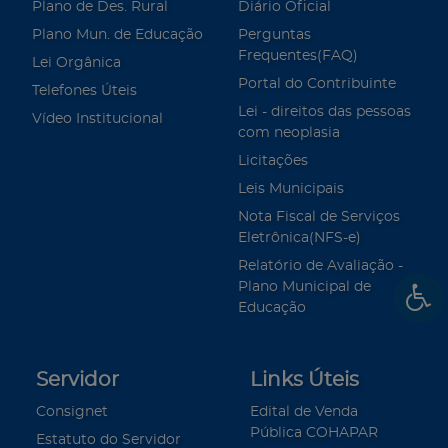
Plano de Des. Rural
Diário Oficial
Plano Mun. de Educação
Perguntas
Frequentes(FAQ)
Lei Orgânica
Portal do Contribuinte
Telefones Úteis
Lei - direitos das pessoas
Vídeo Institucional
com neoplasia
Licitações
Leis Municipais
Nota Fiscal de Serviços
Eletrônica(NFS-e)
Relatório de Avaliação -
Plano Municipal de
Educação
Servidor
Links Úteis
Consignet
Edital de Venda
Pública COHAPAR
Estatuto do Servidor