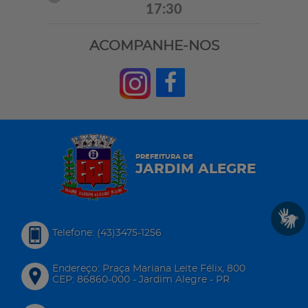
17:30
ACOMPANHE-NOS
PREFEITURA DE
JARDIM ALEGRE
Telefone: (43)3475-1256
Endereço: Praça Mariana Leite Félix, 800
CEP: 86860-000 - Jardim Alegre - PR