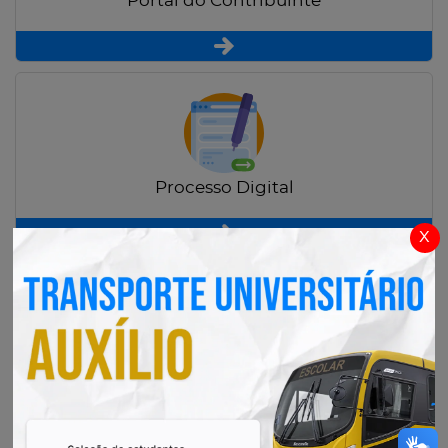
Portal do Contribuinte
Processo Digital
x
Radar Transparência Pública