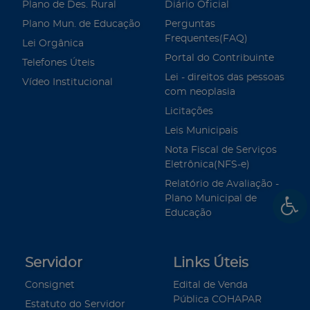
Plano de Des. Rural
Diário Oficial
Plano Mun. de Educação
Perguntas
Frequentes(FAQ)
Lei Orgânica
Portal do Contribuinte
Telefones Úteis
Lei - direitos das pessoas
Vídeo Institucional
com neoplasia
Licitações
Leis Municipais
Nota Fiscal de Serviços
Eletrônica(NFS-e)
Relatório de Avaliação -
Plano Municipal de
Educação
Servidor
Links Úteis
Consignet
Edital de Venda
Pública COHAPAR
Estatuto do Servidor