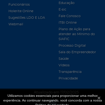
Educação
Funcionários
E-sic
Holerite Online
Fale Conosco
Sugestões LDO E LOA
ITBI Online
Webmail
Plano de Ação para
atender ao Mínimo do
SIAFIC
Processo Digital
Sala do Empreendedor
Saúde
Vídeos
Transparência
Privacidade
Atualizado em 17/02/2025
Utilizamos cookies essenciais para proporcionar uma melhor
Fecha
experiência. Ao continuar navegando, você concorda com a nossa