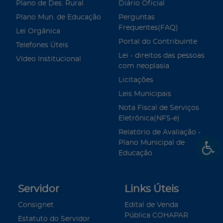
Plano de Des. Rural
Diário Oficial
Plano Mun. de Educação
Perguntas
Frequentes(FAQ)
Lei Orgânica
Portal do Contribuinte
Telefones Úteis
Lei - direitos das pessoas
Vídeo Institucional
com neoplasia
Licitações
Leis Municipais
Nota Fiscal de Serviços
Eletrônica(NFS-e)
Relatório de Avaliação -
Plano Municipal de
Educação
Servidor
Links Úteis
Consignet
Edital de Venda
Pública COHAPAR
Estatuto do Servidor