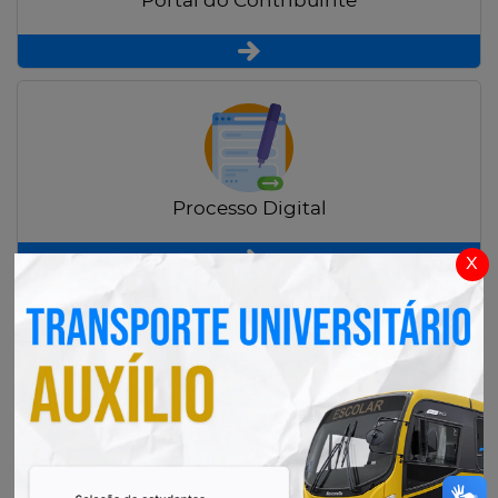
Portal do Contribuinte
Processo Digital
x
Radar Transparência Pública