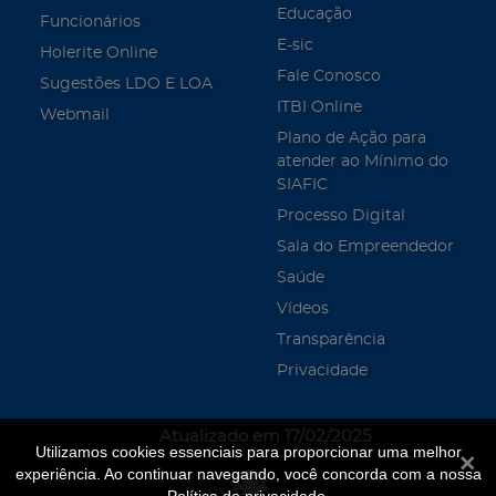
Educação
Funcionários
E-sic
Holerite Online
Fale Conosco
Sugestões LDO E LOA
ITBI Online
Webmail
Plano de Ação para
atender ao Mínimo do
SIAFIC
Processo Digital
Sala do Empreendedor
Saúde
Vídeos
Transparência
Privacidade
Atualizado em 17/02/2025
Utilizamos cookies essenciais para proporcionar uma melhor
Fecha
experiência. Ao continuar navegando, você concorda com a nossa