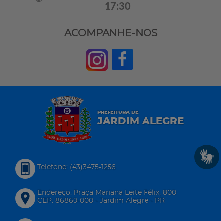
17:30
ACOMPANHE-NOS
PREFEITURA DE
JARDIM ALEGRE
Telefone: (43)3475-1256
Endereço: Praça Mariana Leite Félix, 800
CEP: 86860-000 - Jardim Alegre - PR