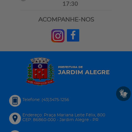
17:30
ACOMPANHE-NOS
PREFEITURA DE
JARDIM ALEGRE
Telefone: (43)3475-1256
Endereço: Praça Mariana Leite Félix, 800
CEP: 86860-000 - Jardim Alegre - PR