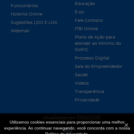
Educação
Funcionários
E-sic
Holerite Online
Fale Conosco
Sugestões LDO E LOA
ITBI Online
Webmail
Plano de Ação para
atender ao Mínimo do
SIAFIC
Processo Digital
Sala do Empreendedor
Saúde
Vídeos
Transparência
Privacidade
Atualizado em 17/02/2025
Utilizamos cookies essenciais para proporcionar uma melhor
Fecha
experiência. Ao continuar navegando, você concorda com a nossa