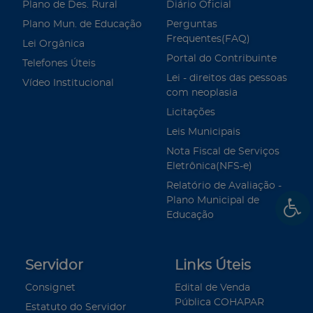
Plano de Des. Rural
Diário Oficial
Plano Mun. de Educação
Perguntas
Frequentes(FAQ)
Lei Orgânica
Portal do Contribuinte
Telefones Úteis
Lei - direitos das pessoas
Vídeo Institucional
com neoplasia
Licitações
Leis Municipais
Nota Fiscal de Serviços
Eletrônica(NFS-e)
Relatório de Avaliação -
Plano Municipal de
Educação
Servidor
Links Úteis
Consignet
Edital de Venda
Pública COHAPAR
Estatuto do Servidor