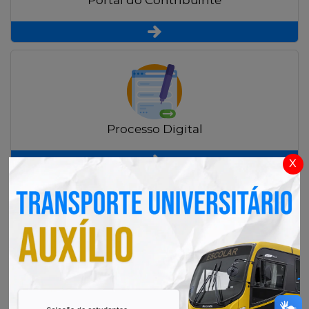
Portal do Contribuinte
Processo Digital
x
Radar Transparência Pública