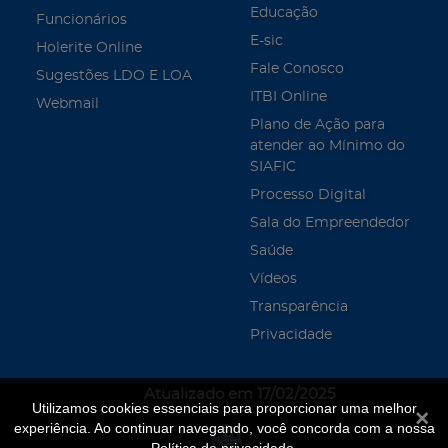
Educação
Funcionários
E-sic
Holerite Online
Fale Conosco
Sugestões LDO E LOA
ITBI Online
Webmail
Plano de Ação para
atender ao Mínimo do
SIAFIC
Processo Digital
Sala do Empreendedor
Saúde
Vídeos
Transparência
Privacidade
Atualizado em 17/02/2025
Utilizamos cookies essenciais para proporcionar uma melhor
Fecha
experiência. Ao continuar navegando, você concorda com a nossa