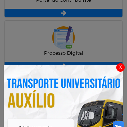
Portal do Contribuinte
Processo Digital
x
Radar Transparência Pública