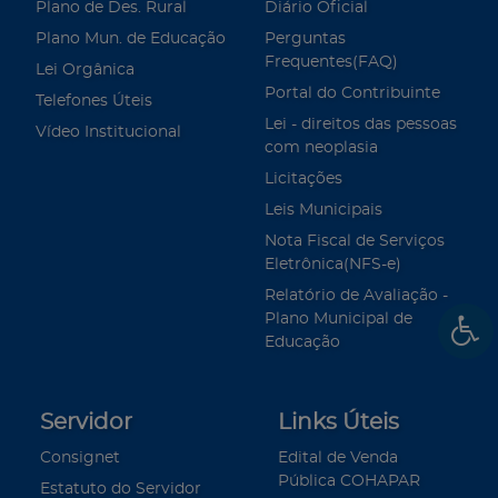
Plano de Des. Rural
Diário Oficial
Plano Mun. de Educação
Perguntas
Frequentes(FAQ)
Lei Orgânica
Portal do Contribuinte
Telefones Úteis
Lei - direitos das pessoas
Vídeo Institucional
com neoplasia
Licitações
Leis Municipais
Nota Fiscal de Serviços
Eletrônica(NFS-e)
Relatório de Avaliação -
Plano Municipal de
Educação
Servidor
Links Úteis
Consignet
Edital de Venda
Pública COHAPAR
Estatuto do Servidor