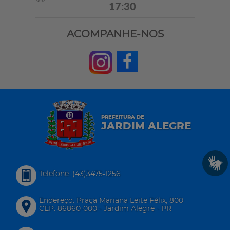
17:30
ACOMPANHE-NOS
PREFEITURA DE
JARDIM ALEGRE
Telefone: (43)3475-1256
Endereço: Praça Mariana Leite Félix, 800
CEP: 86860-000 - Jardim Alegre - PR