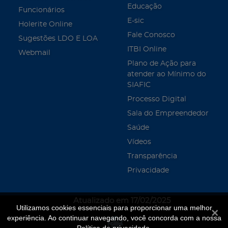
Educação
Funcionários
E-sic
Holerite Online
Fale Conosco
Sugestões LDO E LOA
ITBI Online
Webmail
Plano de Ação para
atender ao Mínimo do
SIAFIC
Processo Digital
Sala do Empreendedor
Saúde
Vídeos
Transparência
Privacidade
Atualizado em 17/02/2025
Utilizamos cookies essenciais para proporcionar uma melhor
Fecha
experiência. Ao continuar navegando, você concorda com a nossa