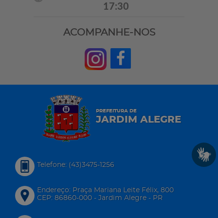
17:30
ACOMPANHE-NOS
PREFEITURA DE
JARDIM ALEGRE
Telefone: (43)3475-1256
Endereço: Praça Mariana Leite Félix, 800
CEP: 86860-000 - Jardim Alegre - PR