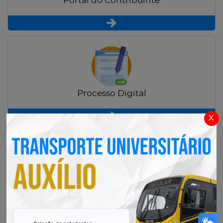
Portal do Contribuinte
Processo Digital
x
Radar Transparência Pública