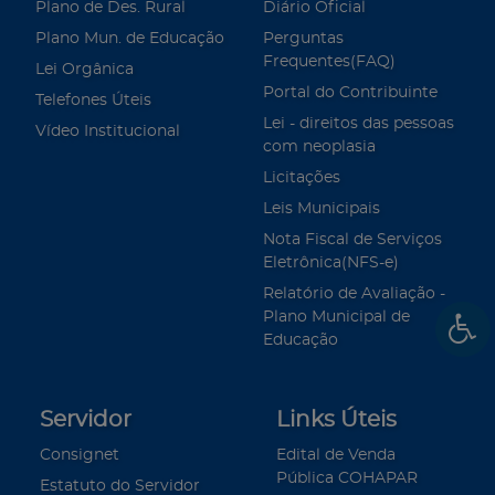
Plano de Des. Rural
Diário Oficial
Plano Mun. de Educação
Perguntas
Frequentes(FAQ)
Lei Orgânica
Portal do Contribuinte
Telefones Úteis
Lei - direitos das pessoas
Vídeo Institucional
com neoplasia
Licitações
Leis Municipais
Nota Fiscal de Serviços
Eletrônica(NFS-e)
Relatório de Avaliação -
Plano Municipal de
Educação
Servidor
Links Úteis
Consignet
Edital de Venda
Pública COHAPAR
Estatuto do Servidor