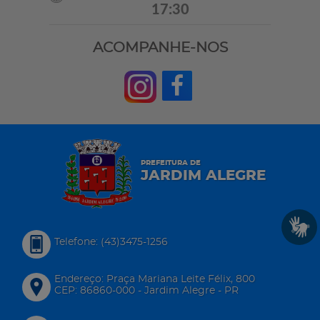
17:30
ACOMPANHE-NOS
PREFEITURA DE
JARDIM ALEGRE
Telefone: (43)3475-1256
Endereço: Praça Mariana Leite Félix, 800
CEP: 86860-000 - Jardim Alegre - PR