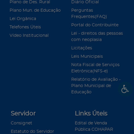
Plano de Des. Rural
Diário Oficial
Plano Mun. de Educação
Perguntas
Frequentes(FAQ)
Lei Orgânica
Portal do Contribuinte
Telefones Úteis
Lei - direitos das pessoas
Vídeo Institucional
com neoplasia
Licitações
Leis Municipais
Nota Fiscal de Serviços
Eletrônica(NFS-e)
Relatório de Avaliação -
Plano Municipal de
Educação
Servidor
Links Úteis
Consignet
Edital de Venda
Pública COHAPAR
Estatuto do Servidor