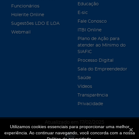
Educação
Funcionários
E-sic
Holerite Online
Fale Conosco
Sugestões LDO E LOA
ITBI Online
Webmail
Plano de Ação para
atender ao Mínimo do
SIAFIC
Processo Digital
Sala do Empreendedor
Saúde
Vídeos
Transparência
Privacidade
Atualizado em 17/02/2025
Utilizamos cookies essenciais para proporcionar uma melhor
Fecha
experiência. Ao continuar navegando, você concorda com a nossa