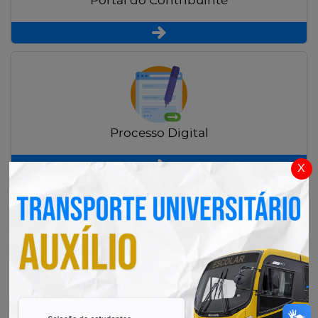
Portal do Contribuinte
Processo Digital
x
Radar Transparência Pública