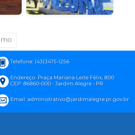
imo
Telefone: (43)3475-1256
Endereço: Praça Mariana Leite Félix, 800
CEP: 86860-000 - Jardim Alegre - PR
Email: administrativo@jardimalegre.pr.gov.br