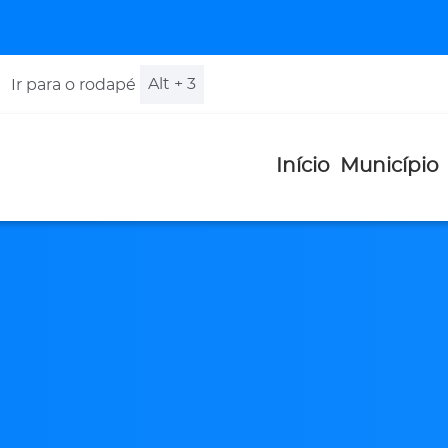
Alt + 3
Ir para o rodapé
Início
Município