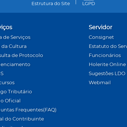
Estrutura do Site
LGPD
viços
Servidor
a de Serviços
Consignet
 da Cultura
Estatuto do Ser
ulta de Protocolo
Funcionários
denciamento
Holerite Online
IS
Sugestões LDO
cursos
Webmail
go Tributário
io Oficial
untas Frequentes(FAQ)
al do Contribuinte