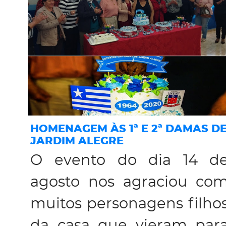
HOMENAGEM ÀS 1ª E 2ª DAMAS D
JARDIM ALEGRE
O evento do dia 14 d
agosto nos agraciou co
muitos personagens filho
da casa que vieram par