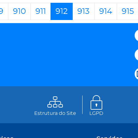
9
910
911
912
913
914
915
Estrutura do Site
LGPD