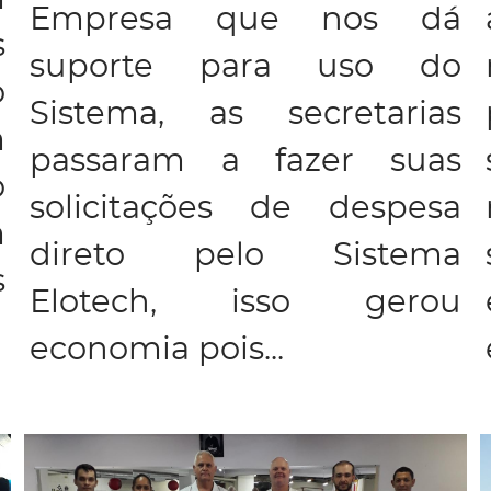
Empresa que nos dá
s
suporte para uso do
o
Sistema, as secretarias
m
passaram a fazer suas
o
solicitações de despesa
m
direto pelo Sistema
s
Elotech, isso gerou
economia pois...