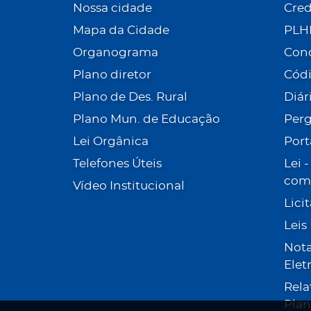
Nossa cidade
Cre
Mapa da Cidade
PLH
Organograma
Con
Plano diretor
Códi
Plano de Des. Rural
Diár
Plano Mun. de Educação
Perg
Lei Orgânica
Port
Telefones Úteis
Lei 
com 
Vídeo Institucional
Lici
Leis
Nota
Elet
Rela
Plan