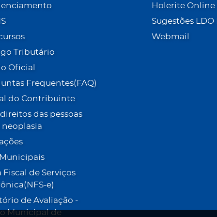
denciamento
Holerite Online
IS
Sugestões LDO
cursos
Webmail
go Tributário
io Oficial
untas Frequentes(FAQ)
al do Contribuinte
- direitos das pessoas
neoplasia
tações
 Municipais
 Fiscal de Serviços
rônica(NFS-e)
tório de Avaliação -
o Municipal de