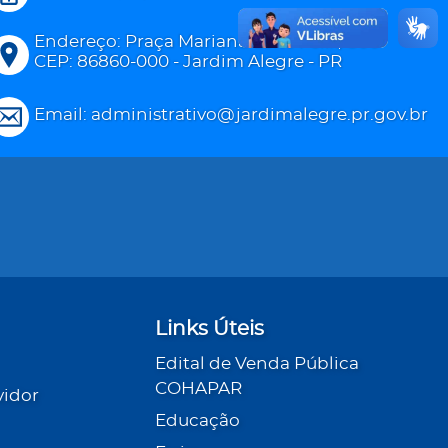
Endereço: Praça Mariana Leite Félix, 800
CEP: 86860-000 - Jardim Alegre - PR
Email: administrativo@jardimalegre.pr.gov.br
Links Úteis
Edital de Venda Pública
COHAPAR
vidor
Educação