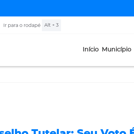
Alt + 3
Ir para o rodapé
Início
Município
selho Tutelar: Seu Voto