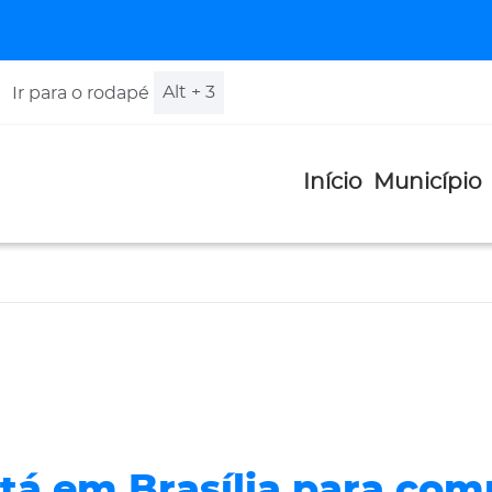
Alt + 3
Ir para o rodapé
Início
Município
stá em Brasília para com