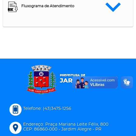
Fluxograma de Atendimento
PREFEITURA DE
JARDIM ALEGRE
Telefone: (43)3475-1256
Endereço: Praça Mariana Leite Félix, 800
CEP: 86860-000 - Jardim Alegre - PR