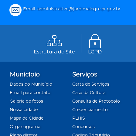
Email: administrativo@jardimalegre.pr.gov.br
Estrutura do Site
LGPD
Município
Serviços
Dados do Município
Carta de Serviços
Email para contato
Casa da Cultura
Galeria de fotos
Consulta de Protocolo
Nossa cidade
Credenciamento
Mapa da Cidade
PLHIS
Organograma
Concursos
Plano diretor
Código Tributário