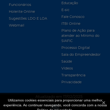
Educação
Funcionários
E-sic
Holerite Online
Fale Conosco
Sugestões LDO E LOA
ITBI Online
Webmail
Plano de Ação para
atender ao Mínimo do
SIAFIC
Processo Digital
Sala do Empreendedor
Saúde
Vídeos
Transparência
Privacidade
Atualizado em 17/02/2025
Utilizamos cookies essenciais para proporcionar uma melhor
Fecha
experiência. Ao continuar navegando, você concorda com a nossa