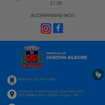
17:30
ACOMPANHE-NOS
PREFEITURA DE
JARDIM ALEGRE
Telefone: (43)3475-1256
Endereço: Praça Mariana Leite Félix, 800
CEP: 86860-000 - Jardim Alegre - PR