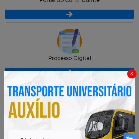
Portal do Contribuinte
Processo Digital
x
Radar Transparência Pública