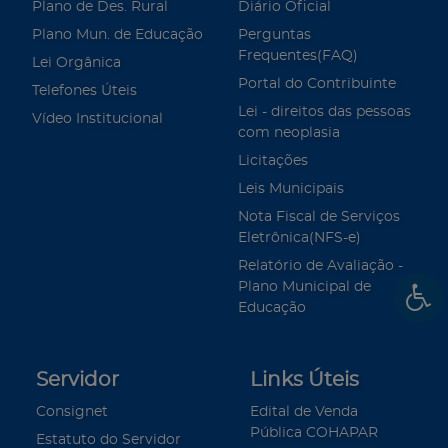
Plano de Des. Rural
Diário Oficial
Plano Mun. de Educação
Perguntas
Frequentes(FAQ)
Lei Orgânica
Portal do Contribuinte
Telefones Úteis
Lei - direitos das pessoas
Vídeo Institucional
com neoplasia
Licitações
Leis Municipais
Nota Fiscal de Serviços
Eletrônica(NFS-e)
Relatório de Avaliação -
Plano Municipal de
Educação
Servidor
Links Úteis
Consignet
Edital de Venda
Pública COHAPAR
Estatuto do Servidor