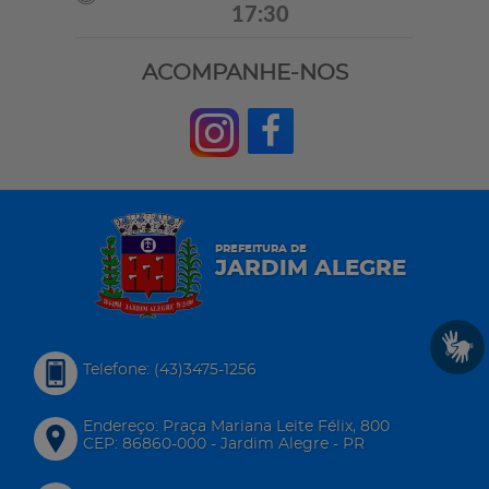
17:30
ACOMPANHE-NOS
PREFEITURA DE
JARDIM ALEGRE
Telefone: (43)3475-1256
Endereço: Praça Mariana Leite Félix, 800
CEP: 86860-000 - Jardim Alegre - PR