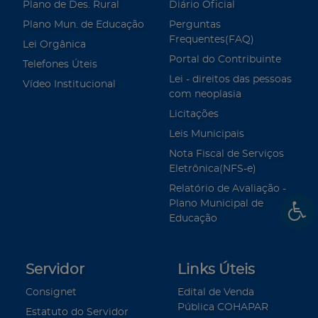
Plano de Des. Rural
Diário Oficial
Plano Mun. de Educação
Perguntas
Frequentes(FAQ)
Lei Orgânica
Portal do Contribuinte
Telefones Úteis
Lei - direitos das pessoas
Vídeo Institucional
com neoplasia
Licitações
Leis Municipais
Nota Fiscal de Serviços
Eletrônica(NFS-e)
Relatório de Avaliação -
Plano Municipal de
Educação
Servidor
Links Úteis
Consignet
Edital de Venda
Pública COHAPAR
Estatuto do Servidor