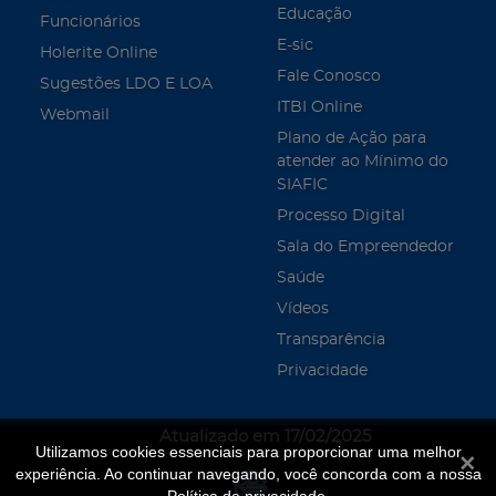
Educação
Funcionários
E-sic
Holerite Online
Fale Conosco
Sugestões LDO E LOA
ITBI Online
Webmail
Plano de Ação para
atender ao Mínimo do
SIAFIC
Processo Digital
Sala do Empreendedor
Saúde
Vídeos
Transparência
Privacidade
Atualizado em 17/02/2025
Utilizamos cookies essenciais para proporcionar uma melhor
Fecha
experiência. Ao continuar navegando, você concorda com a nossa