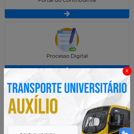
Portal do Contribuinte
Processo Digital
x
Radar Transparência Pública