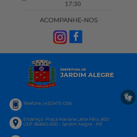
17:30
ACOMPANHE-NOS
PREFEITURA DE
JARDIM ALEGRE
Telefone: (43)3475-1256
Endereço: Praça Mariana Leite Félix, 800
CEP: 86860-000 - Jardim Alegre - PR