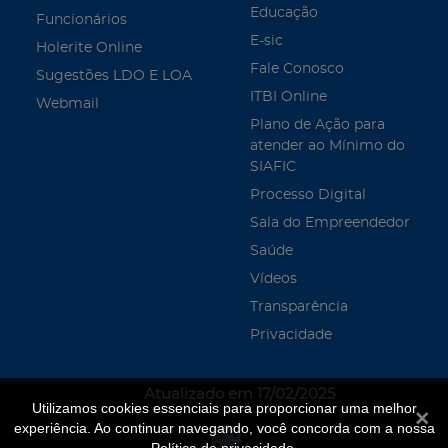
Educação
Funcionários
E-sic
Holerite Online
Fale Conosco
Sugestões LDO E LOA
ITBI Online
Webmail
Plano de Ação para
atender ao Mínimo do
SIAFIC
Processo Digital
Sala do Empreendedor
Saúde
Vídeos
Transparência
Privacidade
Atualizado em 17/02/2025
Utilizamos cookies essenciais para proporcionar uma melhor
Fecha
experiência. Ao continuar navegando, você concorda com a nossa