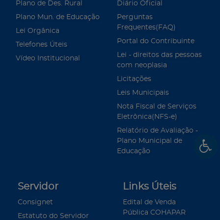
Plano de Des. Rural
Diário Oficial
Plano Mun. de Educação
Perguntas
Frequentes(FAQ)
Lei Orgânica
Portal do Contribuinte
Telefones Úteis
Lei - direitos das pessoas
Vídeo Institucional
com neoplasia
Licitações
Leis Municipais
Nota Fiscal de Serviços
Eletrônica(NFS-e)
Relatório de Avaliação -
Plano Municipal de
Educação
Servidor
Links Úteis
Consignet
Edital de Venda
Pública COHAPAR
Estatuto do Servidor