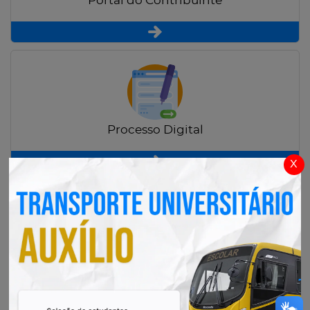
Portal do Contribuinte
Processo Digital
x
Radar Transparência Pública