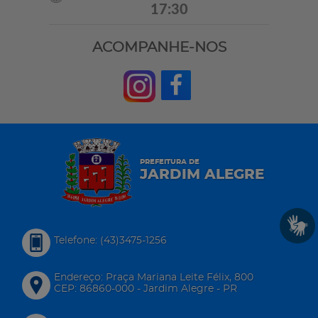
17:30
ACOMPANHE-NOS
PREFEITURA DE
JARDIM ALEGRE
Telefone: (43)3475-1256
Endereço: Praça Mariana Leite Félix, 800
CEP: 86860-000 - Jardim Alegre - PR