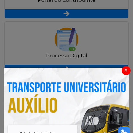
Portal do Contribuinte
Processo Digital
x
Radar Transparência Pública