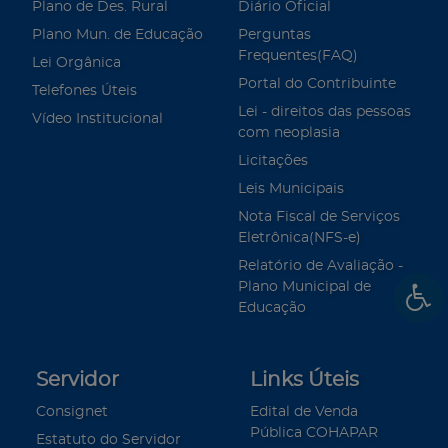
Plano de Des. Rural
Diário Oficial
Plano Mun. de Educação
Perguntas
Frequentes(FAQ)
Lei Orgânica
Portal do Contribuinte
Telefones Úteis
Lei - direitos das pessoas
Vídeo Institucional
com neoplasia
Licitações
Leis Municipais
Nota Fiscal de Serviços
Eletrônica(NFS-e)
Relatório de Avaliação -
Plano Municipal de
Educação
Servidor
Links Úteis
Consignet
Edital de Venda
Pública COHAPAR
Estatuto do Servidor