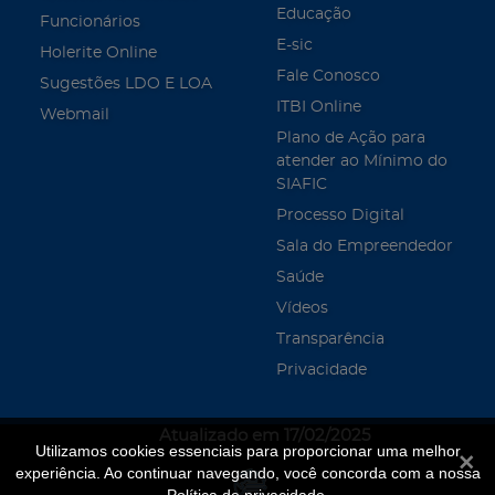
Educação
Funcionários
E-sic
Holerite Online
Fale Conosco
Sugestões LDO E LOA
ITBI Online
Webmail
Plano de Ação para
atender ao Mínimo do
SIAFIC
Processo Digital
Sala do Empreendedor
Saúde
Vídeos
Transparência
Privacidade
Atualizado em 17/02/2025
Utilizamos cookies essenciais para proporcionar uma melhor
Fecha
experiência. Ao continuar navegando, você concorda com a nossa