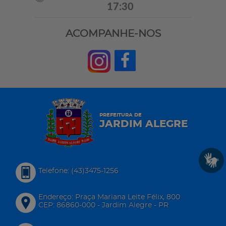
17:30
ACOMPANHE-NOS
PREFEITURA DE
JARDIM ALEGRE
Telefone: (43)3475-1256
Endereço: Praça Mariana Leite Félix, 800
CEP: 86860-000 - Jardim Alegre - PR