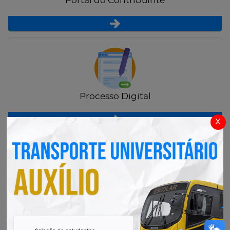
Portal do Contribuinte
Processo Digital
x
Radar Transparência Pública