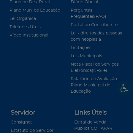
Plano de Des. Rural
Diário Oficial
Plano Mun. de Educação
Perguntas
Frequentes(FAQ)
Lei Orgânica
Portal do Contribuinte
Telefones Úteis
Lei - direitos das pessoas
Vídeo Institucional
com neoplasia
Licitações
Leis Municipais
Nota Fiscal de Serviços
Eletrônica(NFS-e)
Relatório de Avaliação -
Plano Municipal de
Educação
Servidor
Links Úteis
Consignet
Edital de Venda
Pública COHAPAR
Estatuto do Servidor