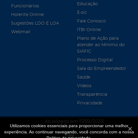
Educação
Funcionários
E-sic
Holerite Online
Fale Conosco
Sugestões LDO E LOA
ITBI Online
Webmail
Plano de Ação para
atender ao Mínimo do
SIAFIC
Processo Digital
Sala do Empreendedor
Saúde
Vídeos
Transparência
Privacidade
Atualizado em 17/02/2025
Utilizamos cookies essenciais para proporcionar uma melhor
Fecha
experiência. Ao continuar navegando, você concorda com a nossa