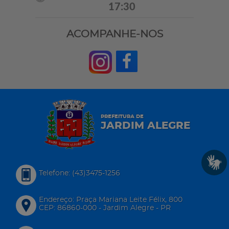
17:30
ACOMPANHE-NOS
PREFEITURA DE
JARDIM ALEGRE
Telefone: (43)3475-1256
Endereço: Praça Mariana Leite Félix, 800
CEP: 86860-000 - Jardim Alegre - PR