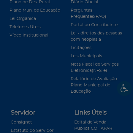
Plano de Des. Rural
Diário Oficial
Plano Mun. de Educação
Perguntas
Frequentes(FAQ)
Lei Orgânica
Portal do Contribuinte
Telefones Úteis
Lei - direitos das pessoas
Vídeo Institucional
com neoplasia
Licitações
Leis Municipais
Nota Fiscal de Serviços
Eletrônica(NFS-e)
Relatório de Avaliação -
Plano Municipal de
Educação
Servidor
Links Úteis
Consignet
Edital de Venda
Pública COHAPAR
Estatuto do Servidor