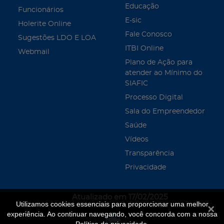
Educação
Funcionários
E-sic
Holerite Online
Fale Conosco
Sugestões LDO E LOA
ITBI Online
Webmail
Plano de Ação para
atender ao Mínimo do
SIAFIC
Processo Digital
Sala do Empreendedor
Saúde
Vídeos
Transparência
Privacidade
Atualizado em 17/02/2025
Utilizamos cookies essenciais para proporcionar uma melhor
Fecha
experiência. Ao continuar navegando, você concorda com a nossa