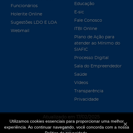
Educação
Funcionários
E-sic
Holerite Online
Fale Conosco
Sugestões LDO E LOA
ITBI Online
Webmail
Plano de Ação para
atender ao Mínimo do
SIAFIC
Processo Digital
Sala do Empreendedor
Saúde
Vídeos
Transparência
Privacidade
Atualizado em 17/02/2025
Utilizamos cookies essenciais para proporcionar uma melhor
Fecha
experiência. Ao continuar navegando, você concorda com a nossa