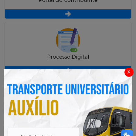
Portal do Contribuinte
Processo Digital
x
Radar Transparência Pública