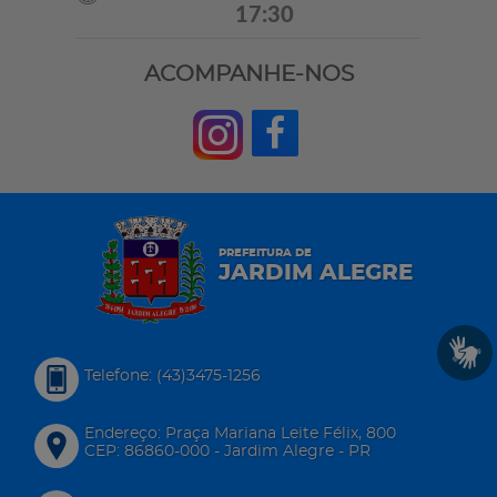
17:30
ACOMPANHE-NOS
PREFEITURA DE
JARDIM ALEGRE
Telefone: (43)3475-1256
Endereço: Praça Mariana Leite Félix, 800
CEP: 86860-000 - Jardim Alegre - PR