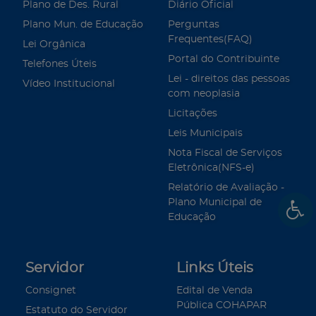
Plano de Des. Rural
Diário Oficial
Plano Mun. de Educação
Perguntas
Frequentes(FAQ)
Lei Orgânica
Portal do Contribuinte
Telefones Úteis
Lei - direitos das pessoas
Vídeo Institucional
com neoplasia
Licitações
Leis Municipais
Nota Fiscal de Serviços
Eletrônica(NFS-e)
Relatório de Avaliação -
Plano Municipal de
Educação
Servidor
Links Úteis
Consignet
Edital de Venda
Pública COHAPAR
Estatuto do Servidor