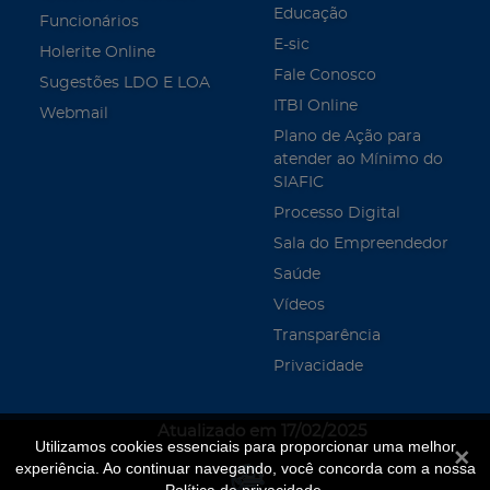
Educação
Funcionários
E-sic
Holerite Online
Fale Conosco
Sugestões LDO E LOA
ITBI Online
Webmail
Plano de Ação para
atender ao Mínimo do
SIAFIC
Processo Digital
Sala do Empreendedor
Saúde
Vídeos
Transparência
Privacidade
Atualizado em 17/02/2025
Utilizamos cookies essenciais para proporcionar uma melhor
Fecha
experiência. Ao continuar navegando, você concorda com a nossa