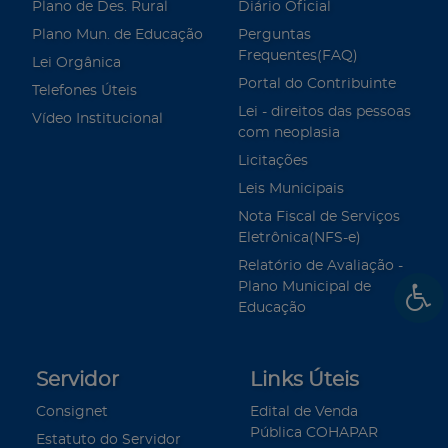
Plano de Des. Rural
Diário Oficial
Plano Mun. de Educação
Perguntas
Frequentes(FAQ)
Lei Orgânica
Portal do Contribuinte
Telefones Úteis
Lei - direitos das pessoas
Vídeo Institucional
com neoplasia
Licitações
Leis Municipais
Nota Fiscal de Serviços
Eletrônica(NFS-e)
Relatório de Avaliação -
Plano Municipal de
Educação
Servidor
Links Úteis
Consignet
Edital de Venda
Pública COHAPAR
Estatuto do Servidor