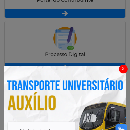
Portal do Contribuinte
Processo Digital
x
Radar Transparência Pública