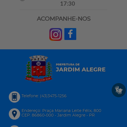
17:30
ACOMPANHE-NOS
PREFEITURA DE
JARDIM ALEGRE
Telefone: (43)3475-1256
Endereço: Praça Mariana Leite Félix, 800
CEP: 86860-000 - Jardim Alegre - PR