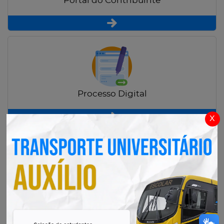
Portal do Contribuinte
Processo Digital
x
Radar Transparência Pública