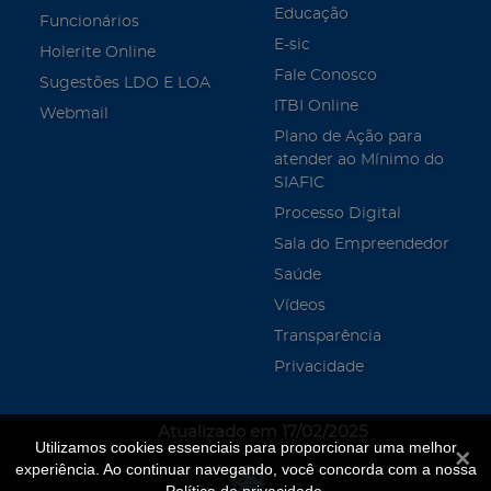
Educação
Funcionários
E-sic
Holerite Online
Fale Conosco
Sugestões LDO E LOA
ITBI Online
Webmail
Plano de Ação para
atender ao Mínimo do
SIAFIC
Processo Digital
Sala do Empreendedor
Saúde
Vídeos
Transparência
Privacidade
Atualizado em 17/02/2025
Utilizamos cookies essenciais para proporcionar uma melhor
Fecha
experiência. Ao continuar navegando, você concorda com a nossa