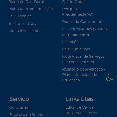
Plano de Des. Rural
Diário Oficial
Plano Mun. de Educação
Perguntas
Frequentes(FAQ)
Lei Orgânica
Portal do Contribuinte
Telefones Úteis
Lei - direitos das pessoas
Vídeo Institucional
com neoplasia
Licitações
Leis Municipais
Nota Fiscal de Serviços
Eletrônica(NFS-e)
Relatório de Avaliação -
Plano Municipal de
Educação
Servidor
Links Úteis
Consignet
Edital de Venda
Pública COHAPAR
Estatuto do Servidor