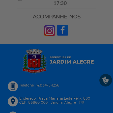
17:30
ACOMPANHE-NOS
PREFEITURA DE
JARDIM ALEGRE
Telefone: (43)3475-1256
Endereço: Praça Mariana Leite Félix, 800
CEP: 86860-000 - Jardim Alegre - PR