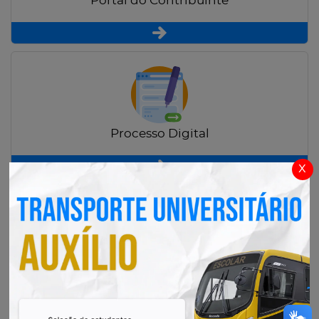
Portal do Contribuinte
Processo Digital
x
Radar Transparência Pública