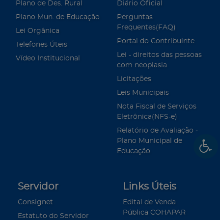
Plano de Des. Rural
Diário Oficial
Plano Mun. de Educação
Perguntas
Frequentes(FAQ)
Lei Orgânica
Portal do Contribuinte
Telefones Úteis
Lei - direitos das pessoas
Vídeo Institucional
com neoplasia
Licitações
Leis Municipais
Nota Fiscal de Serviços
Eletrônica(NFS-e)
Relatório de Avaliação -
Plano Municipal de
Educação
Servidor
Links Úteis
Consignet
Edital de Venda
Pública COHAPAR
Estatuto do Servidor