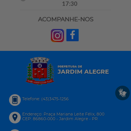
17:30
ACOMPANHE-NOS
PREFEITURA DE
JARDIM ALEGRE
Telefone: (43)3475-1256
Endereço: Praça Mariana Leite Félix, 800
CEP: 86860-000 - Jardim Alegre - PR