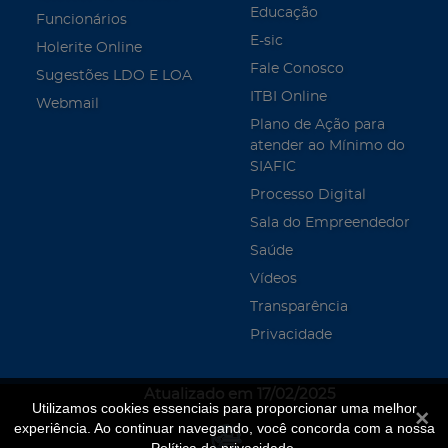
Educação
Funcionários
E-sic
Holerite Online
Fale Conosco
Sugestões LDO E LOA
ITBI Online
Webmail
Plano de Ação para
atender ao Mínimo do
SIAFIC
Processo Digital
Sala do Empreendedor
Saúde
Vídeos
Transparência
Privacidade
Atualizado em 17/02/2025
Utilizamos cookies essenciais para proporcionar uma melhor
Fecha
experiência. Ao continuar navegando, você concorda com a nossa