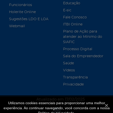
Educação
Funcionários
E-sic
Holerite Online
Fale Conosco
Sugestões LDO E LOA
ITBI Online
Webmail
Plano de Ação para
atender ao Mínimo do
SIAFIC
Processo Digital
Sala do Empreendedor
Saúde
Vídeos
Transparência
Privacidade
Atualizado em 17/02/2025
Utilizamos cookies essenciais para proporcionar uma melhor
Fecha
experiência. Ao continuar navegando, você concorda com a nossa