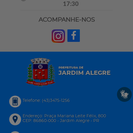
17:30
ACOMPANHE-NOS
PREFEITURA DE
JARDIM ALEGRE
Telefone: (43)3475-1256
Endereço: Praça Mariana Leite Félix, 800
CEP: 86860-000 - Jardim Alegre - PR