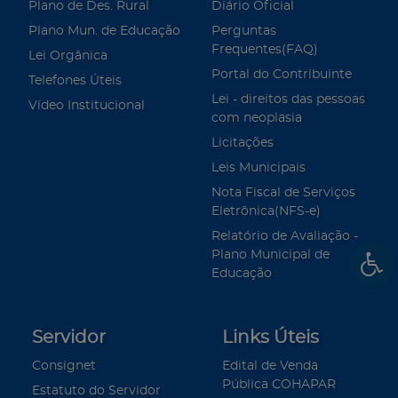
Plano de Des. Rural
Diário Oficial
Plano Mun. de Educação
Perguntas
Frequentes(FAQ)
Lei Orgânica
Portal do Contribuinte
Telefones Úteis
Lei - direitos das pessoas
Vídeo Institucional
com neoplasia
Licitações
Leis Municipais
Nota Fiscal de Serviços
Eletrônica(NFS-e)
Relatório de Avaliação -
Plano Municipal de
Educação
Servidor
Links Úteis
Consignet
Edital de Venda
Pública COHAPAR
Estatuto do Servidor