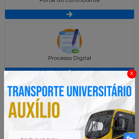
Portal do Contribuinte
Processo Digital
x
Radar Transparência Pública