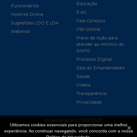
Educação
Funcionários
E-sic
Holerite Online
Fale Conosco
Sugestões LDO E LOA
ITBI Online
Webmail
Plano de Ação para
atender ao Mínimo do
SIAFIC
Processo Digital
Sala do Empreendedor
Saúde
Vídeos
Transparência
Privacidade
Atualizado em 17/02/2025
Utilizamos cookies essenciais para proporcionar uma melhor
Fecha
experiência. Ao continuar navegando, você concorda com a nossa