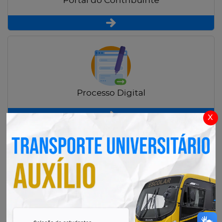
Portal do Contribuinte
Processo Digital
x
Radar Transparência Pública