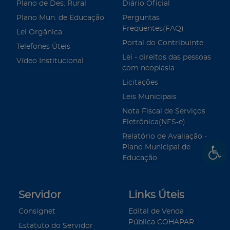
Plano de Des. Rural
Diário Oficial
Plano Mun. de Educação
Perguntas
Frequentes(FAQ)
Lei Orgânica
Portal do Contribuinte
Telefones Úteis
Lei - direitos das pessoas
Vídeo Institucional
com neoplasia
Licitações
Leis Municipais
Nota Fiscal de Serviços
Eletrônica(NFS-e)
Relatório de Avaliação -
Plano Municipal de
Educação
Servidor
Links Úteis
Consignet
Edital de Venda
Pública COHAPAR
Estatuto do Servidor