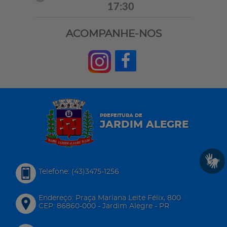
17:30
ACOMPANHE-NOS
PREFEITURA DE
JARDIM ALEGRE
Telefone: (43)3475-1256
Endereço: Praça Mariana Leite Félix, 800
CEP: 86860-000 - Jardim Alegre - PR