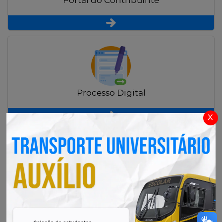
Portal do Contribuinte
Processo Digital
x
Radar Transparência Pública