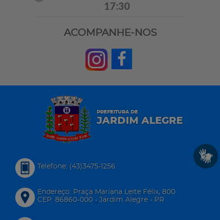
17:30
ACOMPANHE-NOS
PREFEITURA DE
JARDIM ALEGRE
Telefone: (43)3475-1256
Endereço: Praça Mariana Leite Félix, 800
CEP: 86860-000 - Jardim Alegre - PR