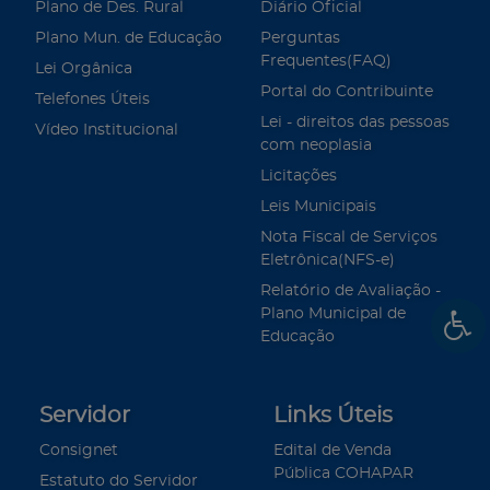
Plano de Des. Rural
Diário Oficial
Plano Mun. de Educação
Perguntas
Frequentes(FAQ)
Lei Orgânica
Portal do Contribuinte
Telefones Úteis
Lei - direitos das pessoas
Vídeo Institucional
com neoplasia
Licitações
Leis Municipais
Nota Fiscal de Serviços
Eletrônica(NFS-e)
Relatório de Avaliação -
Plano Municipal de
Educação
Servidor
Links Úteis
Consignet
Edital de Venda
Pública COHAPAR
Estatuto do Servidor