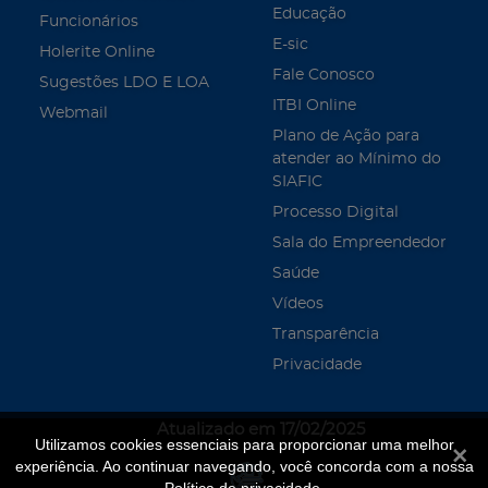
Educação
Funcionários
E-sic
Holerite Online
Fale Conosco
Sugestões LDO E LOA
ITBI Online
Webmail
Plano de Ação para
atender ao Mínimo do
SIAFIC
Processo Digital
Sala do Empreendedor
Saúde
Vídeos
Transparência
Privacidade
Atualizado em 17/02/2025
Utilizamos cookies essenciais para proporcionar uma melhor
Fecha
experiência. Ao continuar navegando, você concorda com a nossa