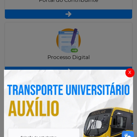
Portal do Contribuinte
Processo Digital
x
Radar Transparência Pública