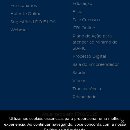
Educação
Funcionários
E-sic
Holerite Online
Fale Conosco
Sugestões LDO E LOA
ITBI Online
Webmail
Plano de Ação para
atender ao Mínimo do
SIAFIC
Processo Digital
Sala do Empreendedor
Saúde
Vídeos
Transparência
Privacidade
Atualizado em 17/02/2025
Utilizamos cookies essenciais para proporcionar uma melhor
Fecha
experiência. Ao continuar navegando, você concorda com a nossa