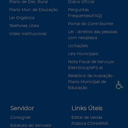
Plano de Des. Rural
Diário Oficial
Plano Mun. de Educação
Perguntas
Frequentes(FAQ)
Lei Orgânica
Portal do Contribuinte
Telefones Úteis
Lei - direitos das pessoas
Vídeo Institucional
com neoplasia
Licitações
Leis Municipais
Nota Fiscal de Serviços
Eletrônica(NFS-e)
Relatório de Avaliação -
Plano Municipal de
Educação
Servidor
Links Úteis
Consignet
Edital de Venda
Pública COHAPAR
Estatuto do Servidor