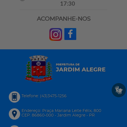
17:30
ACOMPANHE-NOS
PREFEITURA DE
JARDIM ALEGRE
Telefone: (43)3475-1256
Endereço: Praça Mariana Leite Félix, 800
CEP: 86860-000 - Jardim Alegre - PR