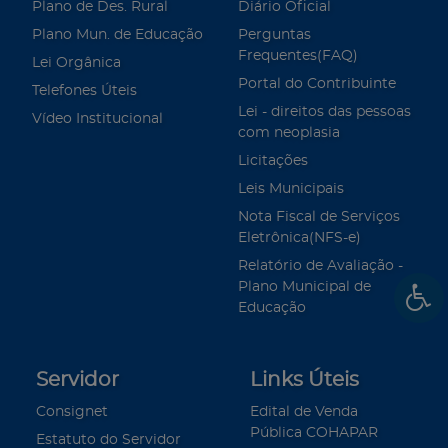
Plano de Des. Rural
Diário Oficial
Plano Mun. de Educação
Perguntas
Frequentes(FAQ)
Lei Orgânica
Portal do Contribuinte
Telefones Úteis
Lei - direitos das pessoas
Vídeo Institucional
com neoplasia
Licitações
Leis Municipais
Nota Fiscal de Serviços
Eletrônica(NFS-e)
Relatório de Avaliação -
Plano Municipal de
Educação
Servidor
Links Úteis
Consignet
Edital de Venda
Pública COHAPAR
Estatuto do Servidor