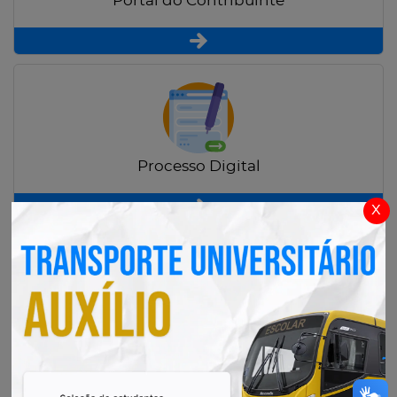
Portal do Contribuinte
Processo Digital
x
Radar Transparência Pública