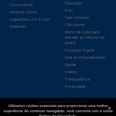
Educação
Funcionários
E-sic
Holerite Online
Fale Conosco
Sugestões LDO E LOA
ITBI Online
Webmail
Plano de Ação para
atender ao Mínimo do
SIAFIC
Processo Digital
Sala do Empreendedor
Saúde
Vídeos
Transparência
Privacidade
Atualizado em 17/02/2025
Utilizamos cookies essenciais para proporcionar uma melhor
Fecha
experiência. Ao continuar navegando, você concorda com a nossa