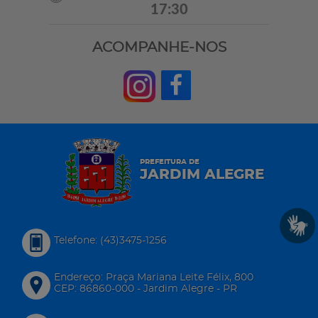
17:30
ACOMPANHE-NOS
PREFEITURA DE
JARDIM ALEGRE
Telefone: (43)3475-1256
Endereço: Praça Mariana Leite Félix, 800
CEP: 86860-000 - Jardim Alegre - PR