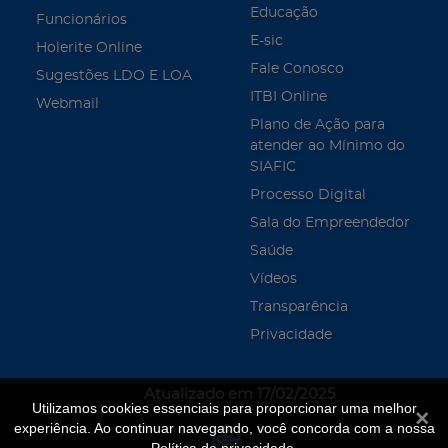
Educação
Funcionários
E-sic
Holerite Online
Fale Conosco
Sugestões LDO E LOA
ITBI Online
Webmail
Plano de Ação para
atender ao Mínimo do
SIAFIC
Processo Digital
Sala do Empreendedor
Saúde
Vídeos
Transparência
Privacidade
Atualizado em 17/02/2025
Utilizamos cookies essenciais para proporcionar uma melhor
Fecha
experiência. Ao continuar navegando, você concorda com a nossa