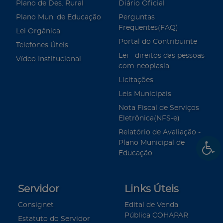
Plano de Des. Rural
Diário Oficial
Plano Mun. de Educação
Perguntas
Frequentes(FAQ)
Lei Orgânica
Portal do Contribuinte
Telefones Úteis
Lei - direitos das pessoas
Vídeo Institucional
com neoplasia
Licitações
Leis Municipais
Nota Fiscal de Serviços
Eletrônica(NFS-e)
Relatório de Avaliação -
Plano Municipal de
Educação
Servidor
Links Úteis
Consignet
Edital de Venda
Pública COHAPAR
Estatuto do Servidor