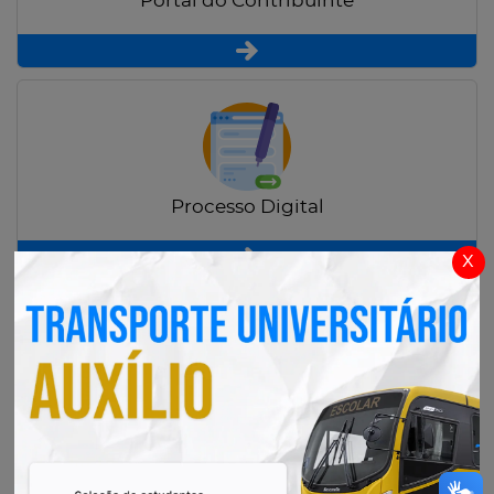
Portal do Contribuinte
Processo Digital
x
Radar Transparência Pública