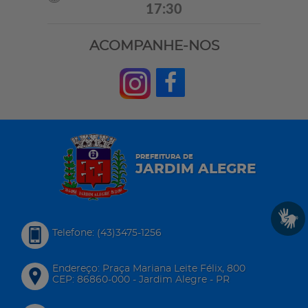
17:30
ACOMPANHE-NOS
PREFEITURA DE
JARDIM ALEGRE
Telefone: (43)3475-1256
Endereço: Praça Mariana Leite Félix, 800
CEP: 86860-000 - Jardim Alegre - PR