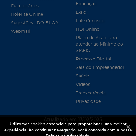
Educação
Funcionários
E-sic
Holerite Online
Fale Conosco
Sugestões LDO E LOA
ITBI Online
Webmail
Plano de Ação para
atender ao Mínimo do
SIAFIC
Processo Digital
Sala do Empreendedor
Saúde
Vídeos
Transparência
Privacidade
Atualizado em 17/02/2025
Utilizamos cookies essenciais para proporcionar uma melhor
Fecha
experiência. Ao continuar navegando, você concorda com a nossa