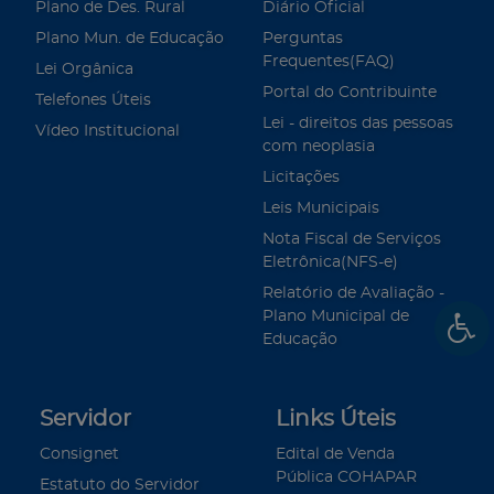
Plano de Des. Rural
Diário Oficial
Plano Mun. de Educação
Perguntas
Frequentes(FAQ)
Lei Orgânica
Portal do Contribuinte
Telefones Úteis
Lei - direitos das pessoas
Vídeo Institucional
com neoplasia
Licitações
Leis Municipais
Nota Fiscal de Serviços
Eletrônica(NFS-e)
Relatório de Avaliação -
Plano Municipal de
Educação
Servidor
Links Úteis
Consignet
Edital de Venda
Pública COHAPAR
Estatuto do Servidor