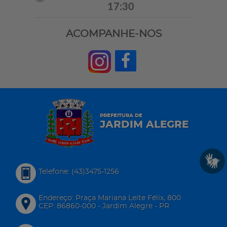
17:30
ACOMPANHE-NOS
PREFEITURA DE
JARDIM ALEGRE
Telefone: (43)3475-1256
Endereço: Praça Mariana Leite Félix, 800
CEP: 86860-000 - Jardim Alegre - PR