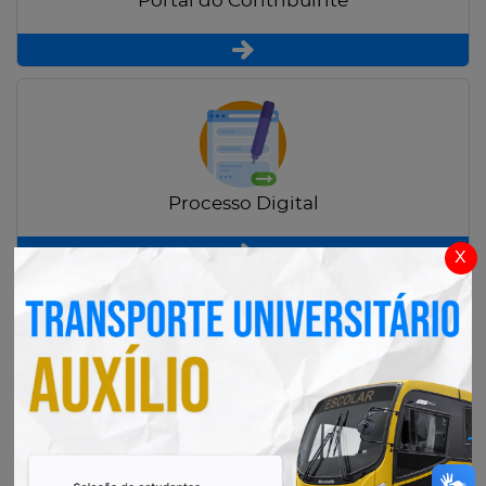
Portal do Contribuinte
Processo Digital
x
Radar Transparência Pública