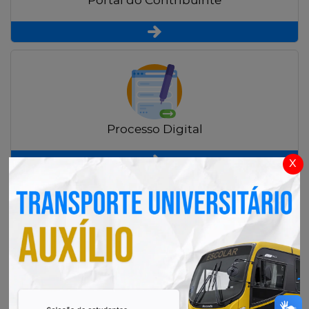
Portal do Contribuinte
Processo Digital
x
Radar Transparência Pública