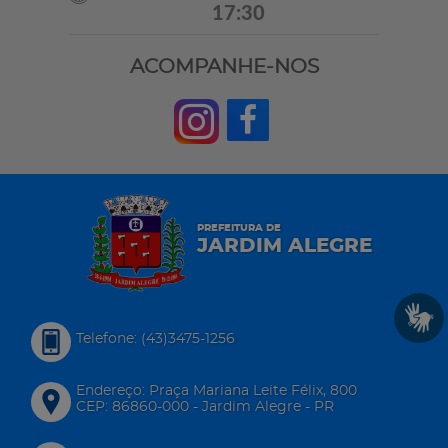
17:30
ACOMPANHE-NOS
PREFEITURA DE
JARDIM ALEGRE
Telefone: (43)3475-1256
Endereço: Praça Mariana Leite Félix, 800
CEP: 86860-000 - Jardim Alegre - PR