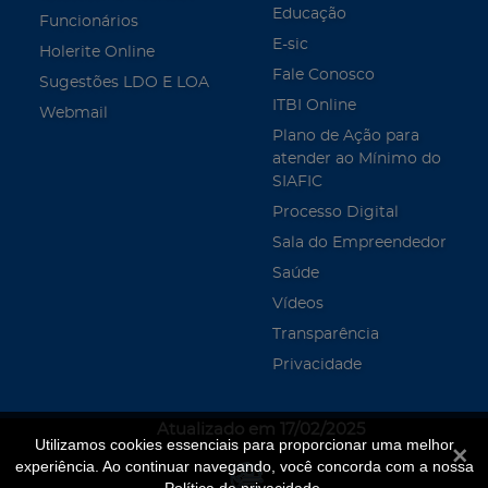
Educação
Funcionários
E-sic
Holerite Online
Fale Conosco
Sugestões LDO E LOA
ITBI Online
Webmail
Plano de Ação para
atender ao Mínimo do
SIAFIC
Processo Digital
Sala do Empreendedor
Saúde
Vídeos
Transparência
Privacidade
Atualizado em 17/02/2025
Utilizamos cookies essenciais para proporcionar uma melhor
Fecha
experiência. Ao continuar navegando, você concorda com a nossa