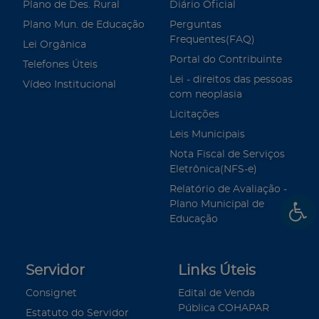
Plano de Des. Rural
Diário Oficial
Plano Mun. de Educação
Perguntas
Frequentes(FAQ)
Lei Orgânica
Portal do Contribuinte
Telefones Úteis
Lei - direitos das pessoas
Vídeo Institucional
com neoplasia
Licitações
Leis Municipais
Nota Fiscal de Serviços
Eletrônica(NFS-e)
Relatório de Avaliação -
Plano Municipal de
Educação
Servidor
Links Úteis
Consignet
Edital de Venda
Pública COHAPAR
Estatuto do Servidor