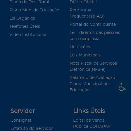
Plano de Des. Rural
Diário Oficial
Plano Mun. de Educação
Perguntas
Frequentes(FAQ)
Lei Orgânica
Portal do Contribuinte
Telefones Úteis
Lei - direitos das pessoas
Vídeo Institucional
com neoplasia
Licitações
Leis Municipais
Nota Fiscal de Serviços
Eletrônica(NFS-e)
Relatório de Avaliação -
Plano Municipal de
Educação
Servidor
Links Úteis
Consignet
Edital de Venda
Pública COHAPAR
Estatuto do Servidor