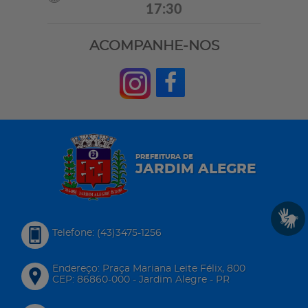
17:30
ACOMPANHE-NOS
PREFEITURA DE
JARDIM ALEGRE
Telefone: (43)3475-1256
Endereço: Praça Mariana Leite Félix, 800
CEP: 86860-000 - Jardim Alegre - PR