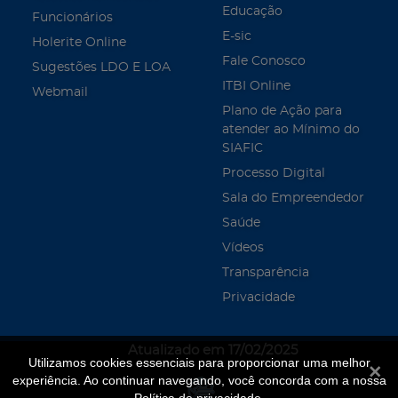
Educação
Funcionários
E-sic
Holerite Online
Fale Conosco
Sugestões LDO E LOA
ITBI Online
Webmail
Plano de Ação para
atender ao Mínimo do
SIAFIC
Processo Digital
Sala do Empreendedor
Saúde
Vídeos
Transparência
Privacidade
Atualizado em 17/02/2025
Utilizamos cookies essenciais para proporcionar uma melhor
Fecha
experiência. Ao continuar navegando, você concorda com a nossa