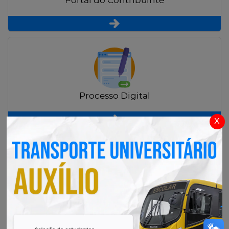
Portal do Contribuinte
Processo Digital
x
Radar Transparência Pública