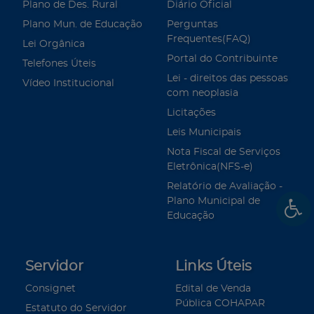
Plano de Des. Rural
Diário Oficial
Plano Mun. de Educação
Perguntas
Frequentes(FAQ)
Lei Orgânica
Portal do Contribuinte
Telefones Úteis
Lei - direitos das pessoas
Vídeo Institucional
com neoplasia
Licitações
Leis Municipais
Nota Fiscal de Serviços
Eletrônica(NFS-e)
Relatório de Avaliação -
Plano Municipal de
Educação
Servidor
Links Úteis
Consignet
Edital de Venda
Pública COHAPAR
Estatuto do Servidor