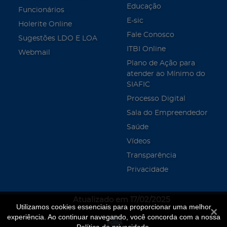
Educação
Funcionários
E-sic
Holerite Online
Fale Conosco
Sugestões LDO E LOA
ITBI Online
Webmail
Plano de Ação para
atender ao Mínimo do
SIAFIC
Processo Digital
Sala do Empreendedor
Saúde
Vídeos
Transparência
Privacidade
Atualizado em 17/02/2025
Utilizamos cookies essenciais para proporcionar uma melhor
Fecha
experiência. Ao continuar navegando, você concorda com a nossa