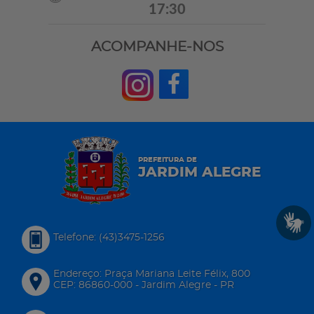
17:30
ACOMPANHE-NOS
PREFEITURA DE
JARDIM ALEGRE
Telefone: (43)3475-1256
Endereço: Praça Mariana Leite Félix, 800
CEP: 86860-000 - Jardim Alegre - PR