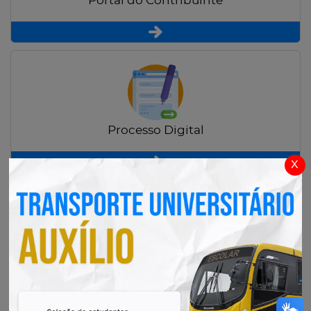
Portal do Contribuinte
Processo Digital
x
Radar Transparência Pública