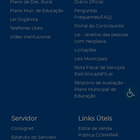
Plano de Des. Rural
Diário Oficial
Plano Mun. de Educação
Perguntas
Frequentes(FAQ)
Lei Orgânica
Portal do Contribuinte
Telefones Úteis
Lei - direitos das pessoas
Vídeo Institucional
com neoplasia
Licitações
Leis Municipais
Nota Fiscal de Serviços
Eletrônica(NFS-e)
Relatório de Avaliação -
Plano Municipal de
Educação
Servidor
Links Úteis
Consignet
Edital de Venda
Pública COHAPAR
Estatuto do Servidor