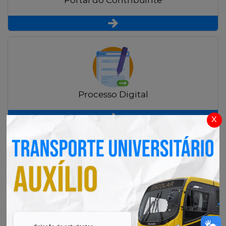
Portal do Contribuinte
Processo Digital
x
Radar Transparência Pública