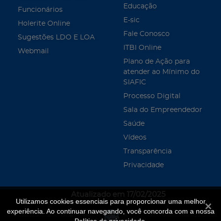
Educação
Funcionários
E-sic
Holerite Online
Fale Conosco
Sugestões LDO E LOA
ITBI Online
Webmail
Plano de Ação para
atender ao Mínimo do
SIAFIC
Processo Digital
Sala do Empreendedor
Saúde
Vídeos
Transparência
Privacidade
Atualizado em 17/02/2025
Utilizamos cookies essenciais para proporcionar uma melhor
Fecha
experiência. Ao continuar navegando, você concorda com a nossa