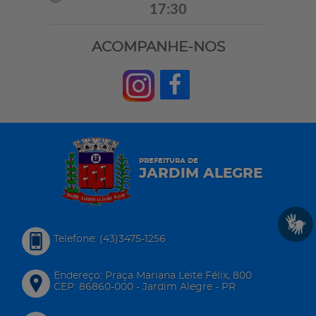
17:30
ACOMPANHE-NOS
PREFEITURA DE
JARDIM ALEGRE
Telefone: (43)3475-1256
Endereço: Praça Mariana Leite Félix, 800
CEP: 86860-000 - Jardim Alegre - PR