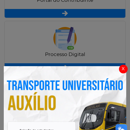
Portal do Contribuinte
Processo Digital
x
Radar Transparência Pública