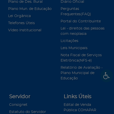
Plano de Des. Rural
Diário Oficial
Plano Mun. de Educação
Perguntas
Frequentes(FAQ)
Lei Orgânica
Portal do Contribuinte
Telefones Úteis
Lei - direitos das pessoas
Vídeo Institucional
com neoplasia
Licitações
Leis Municipais
Nota Fiscal de Serviços
Eletrônica(NFS-e)
Relatório de Avaliação -
Plano Municipal de
Educação
Servidor
Links Úteis
Consignet
Edital de Venda
Pública COHAPAR
Estatuto do Servidor