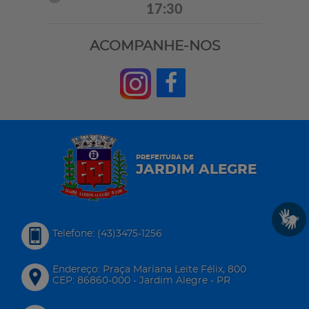
17:30
ACOMPANHE-NOS
PREFEITURA DE
JARDIM ALEGRE
Telefone: (43)3475-1256
Endereço: Praça Mariana Leite Félix, 800
CEP: 86860-000 - Jardim Alegre - PR