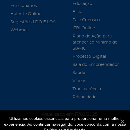
Educação
Funcionários
E-sic
Holerite Online
Fale Conosco
Sugestões LDO E LOA
ITBI Online
Webmail
Plano de Ação para
atender ao Mínimo do
SIAFIC
Processo Digital
Sala do Empreendedor
Saúde
Vídeos
Transparência
Privacidade
Atualizado em 17/02/2025
Utilizamos cookies essenciais para proporcionar uma melhor
Fecha
experiência. Ao continuar navegando, você concorda com a nossa