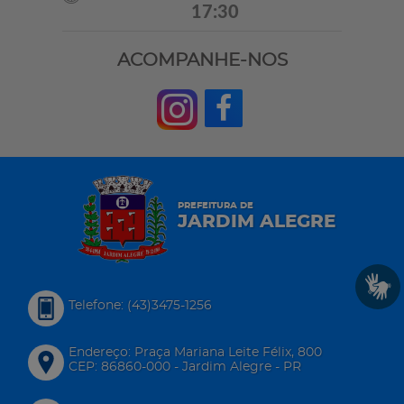
17:30
ACOMPANHE-NOS
PREFEITURA DE
JARDIM ALEGRE
Telefone: (43)3475-1256
Endereço: Praça Mariana Leite Félix, 800
CEP: 86860-000 - Jardim Alegre - PR