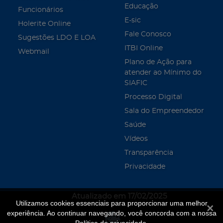
Educação
Funcionários
E-sic
Holerite Online
Fale Conosco
Sugestões LDO E LOA
ITBI Online
Webmail
Plano de Ação para
atender ao Mínimo do
SIAFIC
Processo Digital
Sala do Empreendedor
Saúde
Vídeos
Transparência
Privacidade
Atualizado em 17/02/2025
Utilizamos cookies essenciais para proporcionar uma melhor
Fecha
experiência. Ao continuar navegando, você concorda com a nossa