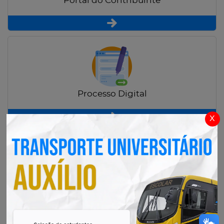
Portal do Contribuinte
Processo Digital
x
Radar Transparência Pública