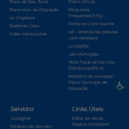
Plano de Des. Rural
Diário Oficial
Plano Mun. de Educação
Perguntas
Frequentes(FAQ)
Lei Orgânica
Portal do Contribuinte
Telefones Úteis
Lei - direitos das pessoas
Vídeo Institucional
com neoplasia
Licitações
Leis Municipais
Nota Fiscal de Serviços
Eletrônica(NFS-e)
Relatório de Avaliação -
Plano Municipal de
Educação
Servidor
Links Úteis
Consignet
Edital de Venda
Pública COHAPAR
Estatuto do Servidor