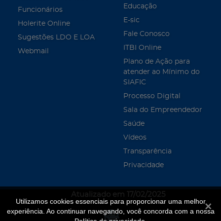
Educação
Funcionários
E-sic
Holerite Online
Fale Conosco
Sugestões LDO E LOA
ITBI Online
Webmail
Plano de Ação para
atender ao Mínimo do
SIAFIC
Processo Digital
Sala do Empreendedor
Saúde
Vídeos
Transparência
Privacidade
Atualizado em 17/02/2025
Utilizamos cookies essenciais para proporcionar uma melhor
Fecha
experiência. Ao continuar navegando, você concorda com a nossa