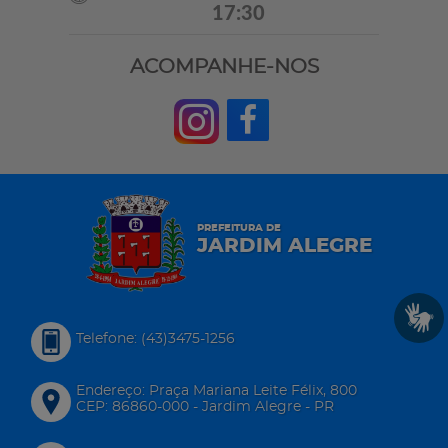
17:30
ACOMPANHE-NOS
PREFEITURA DE
JARDIM ALEGRE
Telefone: (43)3475-1256
Endereço: Praça Mariana Leite Félix, 800
CEP: 86860-000 - Jardim Alegre - PR