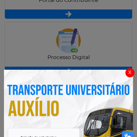
Portal do Contribuinte
Processo Digital
x
Radar Transparência Pública