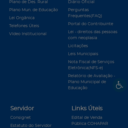
Plano de Des. Rural
Diário Oficial
Plano Mun. de Educação
Perguntas
Frequentes(FAQ)
Lei Orgânica
Portal do Contribuinte
Telefones Úteis
Lei - direitos das pessoas
Vídeo Institucional
com neoplasia
Licitações
Leis Municipais
Nota Fiscal de Serviços
Eletrônica(NFS-e)
Relatório de Avaliação -
Plano Municipal de
Educação
Servidor
Links Úteis
Consignet
Edital de Venda
Pública COHAPAR
Estatuto do Servidor